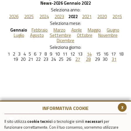
News-2026 Gennaio 2022
Seleziona anno:
2026
2025
2024
2023
2022
2021
2020
2015
Seleziona mese:
Gennaio
Febbraio
Marzo
Aprile
Maggio
Giugno
Luglio
Agosto
Settembre
Ottobre
Novembre
Dicembre
Seleziona giorno:
1
2
3
4
5
6
7
8
9
10
11
12
13
14
15
16
17
18
19
20
21
22
23
24
25
26
27
28
29
30
31
x
INFORMATIVA COOKIE
Il sito utilizza
cookie tecnici
o tecnologie simili
necessari
per
funzionare correttamente. Con il tuo consenso, vorremmo utilizzare