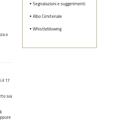
Segnalazioni e suggerimenti
Albo Cimiteriale
Whistleblowing
nza o
 il 17
orto sia
i
ppure