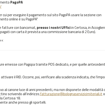
gamento
PagoPA
/
per cui per eseguire il pagamento sul sito PagoPA usare la sezione con
gamento online è su PagoPA"
hie fatture con bancomat,
presso i nostri Uffici
in Certosa, in Accoglie
PA pagati con carta è prevista una commissione bancaria di 2 Euro).
<<
fatture emesse con Pagopa tramite POS dedicato, e per quelle antecedenti
 attivare il RID. Occorre, poi, verificare alla scadenza indicata, che l'imp
ivo al canone luce di anni precedenti, ma non disponete delle modalità d
ino scrivendo all’indirizzo
fatturazione@bolognaservizicimiteriali.it
o
lla Certosa 18.
te anche presso gli sportelli.