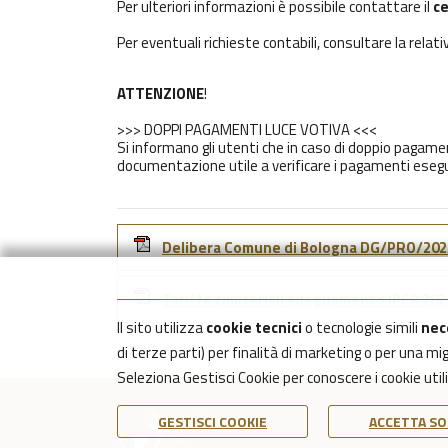
Per ulteriori informazioni è possibile contattare il
ce
Per eventuali richieste contabili, consultare la relat
ATTENZIONE
!
>>> DOPPI PAGAMENTI LUCE VOTIVA <<<
Si informano gli utenti che in caso di doppio pagamen
documentazione utile a verificare i pagamenti esegu
Delibera Comune di Bologna DG/PRO/2025
Tariffe cimiteriali adeguamento IPCA 202
Il sito utilizza
cookie tecnici
o tecnologie simili
nec
di terze parti) per finalità di marketing o per una m
Seleziona Gestisci Cookie per conoscere i cookie uti
GESTISCI COOKIE
ACCETTA SO