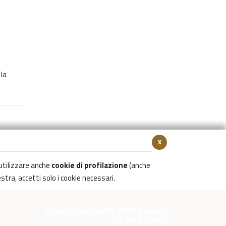
 la
x
utilizzare anche
cookie di profilazione
(anche
estra, accetti solo i cookie necessari.
Via della Certosa 18, 40134 Bologna
Tel. 051 6150811