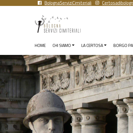
BolognaServiziCimiteriali
Certosadibolog
HOME
CHI SIAMO
LA CERTOSA
BORGO PA