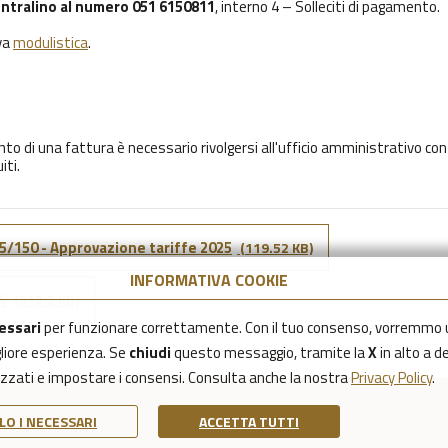
ntralino al numero 051 6150811
, interno 4 – Solleciti di pagamento.
iva
modulistica
.
to di una fattura è necessario rivolgersi all'ufficio amministrativo con
iti.
/150 - Approvazione tariffe 2025
(119.52 KB)
INFORMATIVA COOKIE
4
(512.2 KB)
essari
per funzionare correttamente. Con il tuo consenso, vorremmo 
igliore esperienza. Se
chiudi
questo messaggio, tramite la
X
in alto a d
lizzati e impostare i consensi. Consulta anche la nostra
Privacy Policy
.
LO I NECESSARI
ACCETTA TUTTI