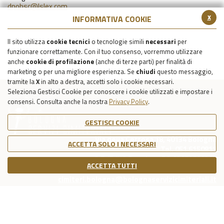
dpobsc@lslex.com
.
x
INFORMATIVA COOKIE
Il sito utilizza
cookie tecnici
o tecnologie simili
necessari
per
funzionare correttamente. Con il tuo consenso, vorremmo utilizzare
anche
cookie di profilazione
(anche di terze parti) per finalità di
marketing o per una migliore esperienza. Se
chiudi
questo messaggio,
tramite la
X
in alto a destra, accetti solo i cookie necessari.
Seleziona Gestisci Cookie per conoscere i cookie utilizzati e impostare i
consensi. Consulta anche la nostra
Privacy Policy
.
GESTISCI COOKIE
Via della Certosa 18, 40134 Bologna
ACCETTA SOLO I NECESSARI
Tel. 051 6150811
C.F./P.IVA Reg. Imp. BO 03079781203
ACCETTA TUTTI
Capitale Sociale Int. Vers. €39.215,69
cimiteri.bologna@bolognaservizicimiteriali.it
COOKIE POLICY
PRIVACY POLICY
NOTE LEGALI