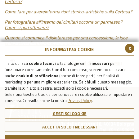
Certosa?
Come fare per avereinformazioni storico-artistiche sulla Certosa?
Per fotografare all'interno dei cimiteri occorre un permesso?
Come si può ottenere?
Quando si comunica il disinteresse per una concessione, la luce
votiva viene disattivata in automatico?
x
INFORMATIVA COOKIE
Consulta la Carta dei Servizi di BSC
(3.61 MB)
Il sito utilizza
cookie tecnici
o tecnologie simili
necessari
per
funzionare correttamente. Con il tuo consenso, vorremmo utilizzare
anche
cookie di profilazione
(anche di terze parti) per finalità di
marketing o per una migliore esperienza. Se
chiudi
questo messaggio,
tramite la
X
in alto a destra, accetti solo i cookie necessari.
Seleziona Gestisci Cookie per conoscere i cookie utilizzati e impostare i
consensi. Consulta anche la nostra
Privacy Policy
.
GESTISCI COOKIE
Via della Certosa 18, 40134 Bologna
ACCETTA SOLO I NECESSARI
Tel. 051 6150811
C.F./P.IVA Reg. Imp. BO 03079781203