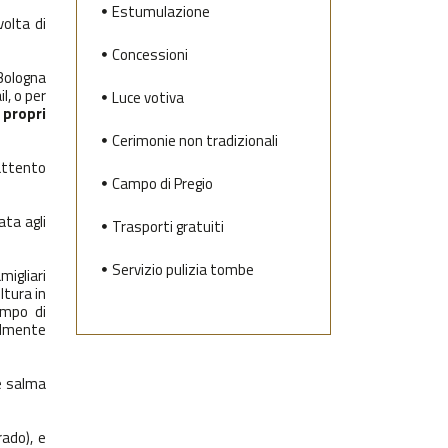
Estumulazione
olta di
Concessioni
 Bologna
l, o per
Luce votiva
 propri
Cerimonie non tradizionali
 attento
Campo di Pregio
ata agli
Trasporti gratuiti
Servizio pulizia tombe
migliari
tura in
empo di
almente
e salma
rado), e