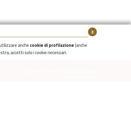
x
utilizzare anche
cookie di profilazione
(anche
estra, accetti solo i cookie necessari.
Via della Certosa 18, 40134 Bologna
Tel. 051 6150811
C.F./P.IVA Reg. Imp. BO 03079781203
Capitale Sociale Int. Vers. €39.215,69
cimiteri.bologna@bolognaservizicimiteriali.it
CESSIBILITÀ