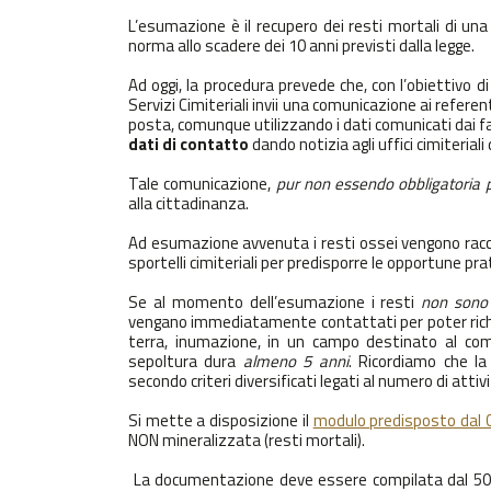
L’esumazione è il recupero dei resti mortali di u
norma allo scadere dei 10 anni previsti dalla legge.
Ad oggi, la procedura prevede che, con l’obiettivo d
Servizi Cimiteriali invii una comunicazione ai referen
posta, comunque utilizzando i dati comunicati dai fa
dati di contatto
dando notizia agli uffici cimiterial
Tale comunicazione,
pur non essendo obbligatoria 
alla cittadinanza.
Ad esumazione avvenuta i resti ossei vengono racco
sportelli cimiteriali per predisporre le opportune pra
Se al momento dell’esumazione i resti
non sono
vengano immediatamente contattati per poter richi
terra, inumazione, in un campo destinato al co
sepoltura dura
almeno 5 anni
. Ricordiamo che l
secondo criteri diversificati legati al numero di attiv
Si mette a disposizione il
modulo predisposto dal 
NON mineralizzata (resti mortali).
La documentazione deve essere compilata dal 50% pi