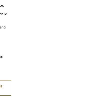
to
.
delle
venti
di
67