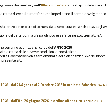
ngresso dei cimiteri, sull'
Albo cimiteriale
ed è disponibile qui sot
 causa di eventi atmosferici che impediscano il normale svolgimento 
te entro e non oltre otto mesi dalla sepoltura ed, a richiesta, dagli a
zione del defunto, in altre parole può essere tumulato, cremato e/o
che verranno esumate nel corso dell'
ANNO 2026
ata a causa delle avverse condizioni atmosferiche.
torità Governative venissero emanate delle disposizioni e/o dei blocchi 
l presente sito.
48 - dal 24 Agosto al 2 Ottobre 2026 in ordine alfabetico
(424.
48 - dall'8 al 26 giugno 2026 in ordine alfabetico
(270.17 KB)