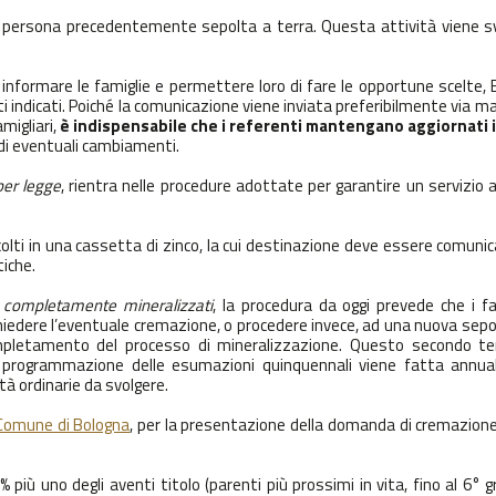
na persona precedentemente sepolta a terra. Questa attività viene sv
i informare le famiglie e permettere loro di fare le opportune scelte,
ti indicati. Poiché la comunicazione viene inviata preferibilmente via mai
migliari,
è indispensabile che i referenti mantengano aggiornati i
i di eventuali cambiamenti.
per legge
, rientra nelle procedure adottate per garantire un servizio
lti in una cassetta di zinco, la cui destinazione deve essere comunic
tiche.
 completamente mineralizzati
, la procedura da oggi prevede che i fa
edere l’eventuale cremazione, o procedere invece, ad una nuova sepol
mpletamento del processo di mineralizzazione. Questo secondo t
a programmazione delle esumazioni quinquennali viene fatta annu
ità ordinarie da svolgere.
Comune di Bologna
, per la presentazione della domanda di cremazion
ù uno degli aventi titolo (parenti più prossimi in vita, fino al 6° g