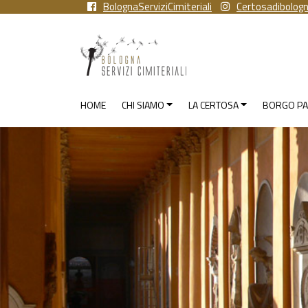
BolognaServiziCimiteriali
Certosadibolog
HOME
CHI SIAMO
LA CERTOSA
BORGO PA