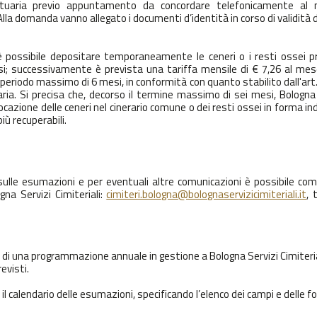
 mortuaria previo appuntamento da concordare telefonicamente al
lla domanda vanno allegato i documenti d’identità in corso di validità di
 è possibile depositare temporaneamente le ceneri o i resti ossei pr
esi; successivamente è prevista una tariffa mensile di € 7,26 al mes
periodo massimo di 6 mesi, in conformità con quanto stabilito dall'art.
ia. Si precisa che, decorso il termine massimo di sei mesi, Bologna 
ollocazione delle ceneri nel cinerario comune o dei resti ossei in forma in
iù recuperabili.
e sulle esumazioni e per eventuali altre comunicazioni è possibile comp
gna Servizi Cimiteriali:
cimiteri.bologna@bolognaservizicimiteriali.it
, 
di una programmazione annuale in gestione a Bologna Servizi Cimiteria
revisti.
l calendario delle esumazioni, specificando l’elenco dei campi e delle f