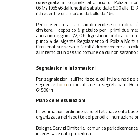
consegnata in originale all'Ufficio di Polizia
051/2195546 dal lunedì al sabato dalle 8.30 alle 13. A
richiedenti e di 2 marche da bollo da 16€.
Per consentire ai familiari di decidere con calma,
cimitero. Il deposito è gratuito per i primi due m
andranno aggiunti 72,20€ di gestione pratica)per un 
punto 4 del vigente Regolamento di Polizia Mortuar
Cimiteriali si riserva la facoltà di provvedere alla c
all’interno di un ossario comune da cui non saranno p
Segnalazioni e informazioni
Per segnalazioni sull'indirizzo a cui inviare notizi
seguente
form
o contattare la segreteria di Bolo
6150811
Piano delle esumazioni
Le esumazioni ordinarie sono effettuate sulla base 
organizzata nel rispetto dei periodi di inumazione p
Bologna Servizi Cimiteriali comunica periodicamente i
interessate dalla procedura.