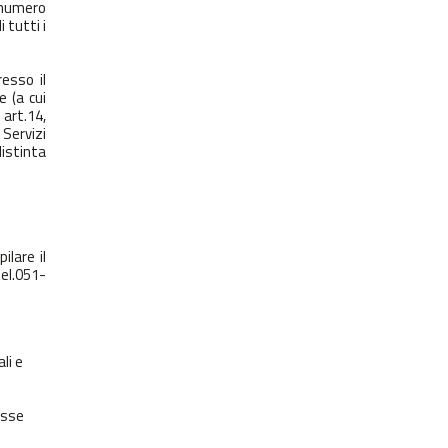
 numero
 tutti i
esso il
e (a cui
 art.14,
Servizi
distinta
ilare il
tel.051-
li e
osse