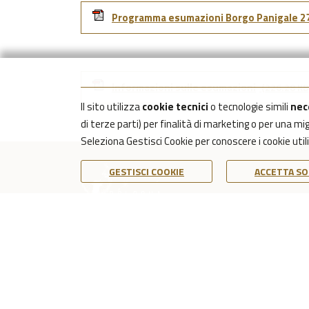
Programma esumazioni Borgo Panigale 27 A
Informazioni sulle esumazioni
(226.28 KB
Il sito utilizza
cookie tecnici
o tecnologie simili
nec
di terze parti) per finalità di marketing o per una m
Seleziona Gestisci Cookie per conoscere i cookie uti
GESTISCI COOKIE
ACCETTA SO
COOKIE POLICY