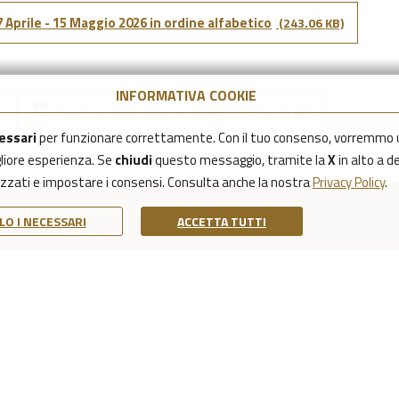
prile - 15 Maggio 2026 in ordine alfabetico
(243.06 KB)
INFORMATIVA COOKIE
Grafico esplicativo esumazioni
)
(48.63 KB)
essari
per funzionare correttamente. Con il tuo consenso, vorremmo 
igliore esperienza. Se
chiudi
questo messaggio, tramite la
X
in alto a d
lizzati e impostare i consensi. Consulta anche la nostra
Privacy Policy
.
LO I NECESSARI
ACCETTA TUTTI
PRIVACY POLICY
NOTE LEGALI
DICHIARAZIONE DI AC