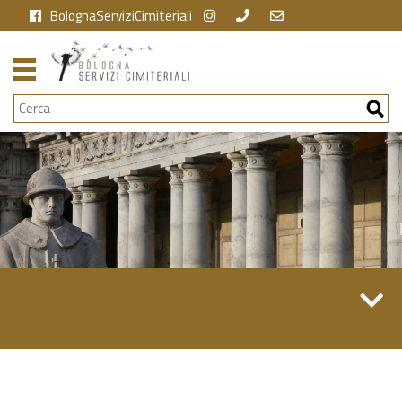
BolognaServiziCimiteriali
Cerca