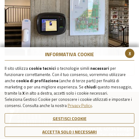
x
INFORMATIVA COOKIE
Torna all'elenco FAQ
Il sito utilizza
cookie tecnici
o tecnologie simili
necessari
per
funzionare correttamente. Con il tuo consenso, vorremmo utilizzare
anche
cookie di profilazione
(anche di terze parti) per finalità di
marketing o per una migliore esperienza. Se
chiudi
questo messaggio,
tramite la
X
in alto a destra, accetti solo i cookie necessari.
Seleziona Gestisci Cookie per conoscere i cookie utilizzati e impostare i
consensi. Consulta anche la nostra
Privacy Policy
.
GESTISCI COOKIE
Via della Certosa 18, 40134 Bologna
ACCETTA SOLO I NECESSARI
Tel. 051 6150811