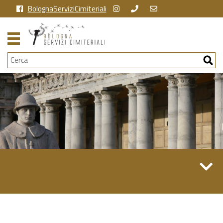
BolognaServiziCimiteriali
Cerca