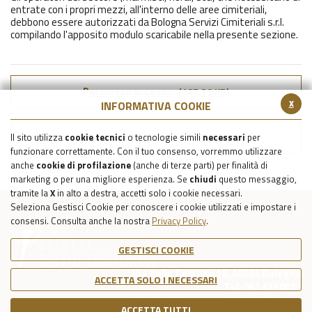
entrate con i propri mezzi, all'interno delle aree cimiteriali,
debbono essere autorizzati da Bologna Servizi Cimiteriali s.r.l.
compilando l'apposito modulo scaricabile nella presente sezione.
Permesso accesso
(185.29 KB)
x
INFORMATIVA COOKIE
Torna all'elenco FAQ
Il sito utilizza
cookie tecnici
o tecnologie simili
necessari
per
funzionare correttamente. Con il tuo consenso, vorremmo utilizzare
anche
cookie di profilazione
(anche di terze parti) per finalità di
marketing o per una migliore esperienza. Se
chiudi
questo messaggio,
tramite la
X
in alto a destra, accetti solo i cookie necessari.
Seleziona Gestisci Cookie per conoscere i cookie utilizzati e impostare i
consensi. Consulta anche la nostra
Privacy Policy
.
GESTISCI COOKIE
Via della Certosa 18, 40134 Bologna
ACCETTA SOLO I NECESSARI
Tel. 051 6150811
C.F./P.IVA Reg. Imp. BO 03079781203
ACCETTA TUTTI