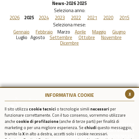
News-2026 2025
Seleziona anno:
2026
2025
2024
2023
2022
2021
2020
2015
Seleziona mese:
Gennaio
Febbraio
Marzo
Aprile
Maggio
Giugno
Luglio
Agosto
Settembre
Ottobre
Novembre
Dicembre
x
INFORMATIVA COOKIE
Il sito utilizza
cookie tecnici
o tecnologie simili
necessari
per
funzionare correttamente. Con il tuo consenso, vorremmo utilizzare
anche
cookie di profilazione
(anche di terze parti) per finalità di
Via della Certosa 18, 40134 Bologna
marketing o per una migliore esperienza. Se
chiudi
questo messaggio,
Tel. 051 6150811
tramite la
X
in alto a destra, accetti solo i cookie necessari.
C.F./P.IVA Reg. Imp. BO 03079781203