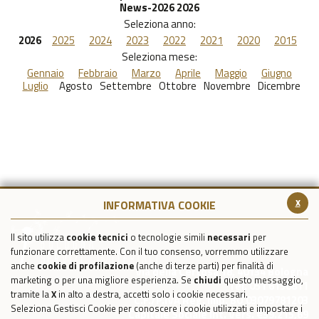
News-2026 2026
Seleziona anno:
2026
2025
2024
2023
2022
2021
2020
2015
Seleziona mese:
Gennaio
Febbraio
Marzo
Aprile
Maggio
Giugno
Luglio
Agosto
Settembre
Ottobre
Novembre
Dicembre
x
INFORMATIVA COOKIE
Il sito utilizza
cookie tecnici
o tecnologie simili
necessari
per
funzionare correttamente. Con il tuo consenso, vorremmo utilizzare
anche
cookie di profilazione
(anche di terze parti) per finalità di
Via della Certosa 18, 40134 Bologna
marketing o per una migliore esperienza. Se
chiudi
questo messaggio,
Tel. 051 6150811
tramite la
X
in alto a destra, accetti solo i cookie necessari.
C.F./P.IVA Reg. Imp. BO 03079781203
Seleziona Gestisci Cookie per conoscere i cookie utilizzati e impostare i
Capitale Sociale Int. Vers. €39.215,69