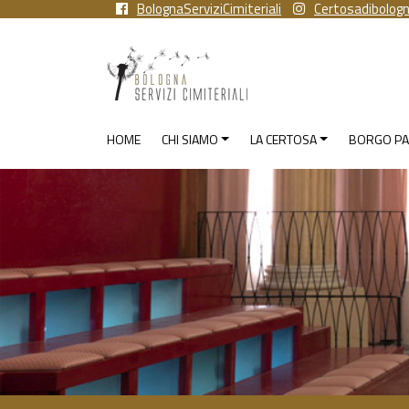
BolognaServiziCimiteriali
Certosadibolog
HOME
CHI SIAMO
LA CERTOSA
BORGO PA