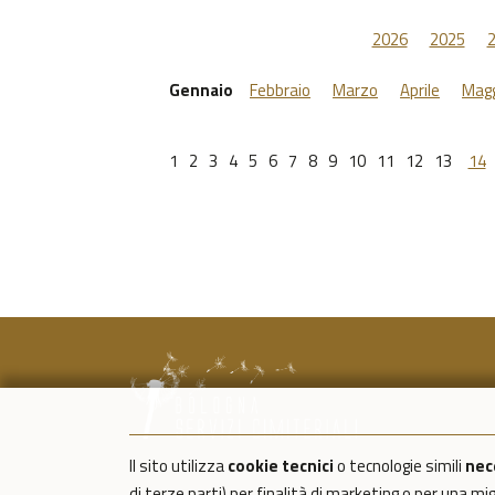
2026
2025
Gennaio
Febbraio
Marzo
Aprile
Magg
1
2
3
4
5
6
7
8
9
10
11
12
13
14
Il sito utilizza
cookie tecnici
o tecnologie simili
nec
di terze parti) per finalità di marketing o per una m