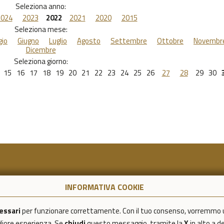
Seleziona anno:
2024
2023
2022
2021
2020
2015
Seleziona mese:
io
Giugno
Luglio
Agosto
Settembre
Ottobre
Novembr
Dicembre
Seleziona giorno:
15
16
17
18
19
20
21
22
23
24
25
26
27
28
29
30
INFORMATIVA COOKIE
essari
per funzionare correttamente. Con il tuo consenso, vorremmo 
igliore esperienza. Se
chiudi
questo messaggio, tramite la
X
in alto a d