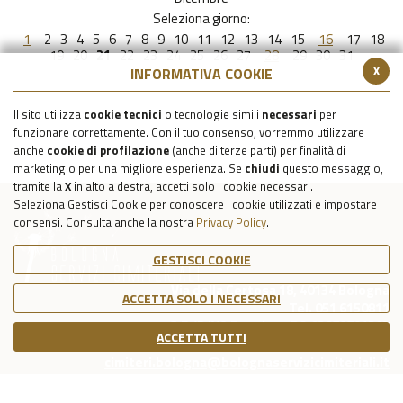
Seleziona giorno:
1
2
3
4
5
6
7
8
9
10
11
12
13
14
15
16
17
18
19
20
21
22
23
24
25
26
27
28
29
30
31
x
INFORMATIVA COOKIE
Il sito utilizza
cookie tecnici
o tecnologie simili
necessari
per
funzionare correttamente. Con il tuo consenso, vorremmo utilizzare
anche
cookie di profilazione
(anche di terze parti) per finalità di
marketing o per una migliore esperienza. Se
chiudi
questo messaggio,
tramite la
X
in alto a destra, accetti solo i cookie necessari.
Seleziona Gestisci Cookie per conoscere i cookie utilizzati e impostare i
consensi. Consulta anche la nostra
Privacy Policy
.
GESTISCI COOKIE
Via della Certosa 18, 40134 Bologna
ACCETTA SOLO I NECESSARI
Tel. 051 6150811
C.F./P.IVA Reg. Imp. BO 03079781203
ACCETTA TUTTI
Capitale Sociale Int. Vers. €39.215,69
cimiteri.bologna@bolognaservizicimiteriali.it