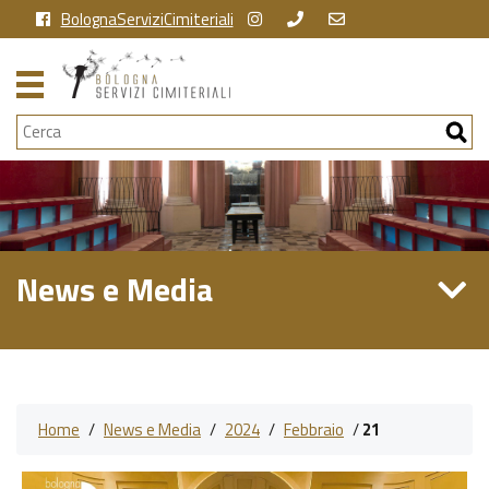
BolognaServiziCimiteriali
Cerca
News e Media
Home
/
News e Media
/
2024
/
Febbraio
/
21