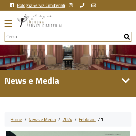
BolognaServiziCimiteriali
Cerca
News e Media
Home
/
News e Media
/
2024
/
Febbraio
/
1