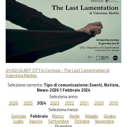
01/02/24
ART CITY in Certosa - The Last Lamentation di
Valentina Medda
Selezione corrente:
Tipo di comunicazione
: Eventi, Notizie,
News-2026 1 Febbraio 2024
Seleziona anno:
2026
2025
2024
2023
2022
2021
2020
2015
Seleziona mese:
Gennaio
Febbraio
Marzo
Aprile
Maggio
Giugno
Luglio
Agosto
Settembre
Ottobre
Novembre
Dicembre