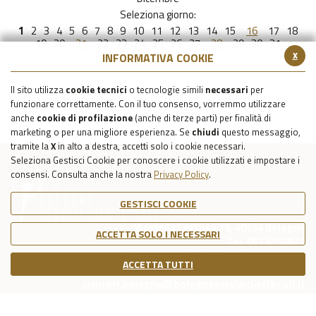
Seleziona giorno:
1
2
3
4
5
6
7
8
9
10
11
12
13
14
15
16
17
18
19
20
21
22
23
24
25
26
27
28
29
30
31
x
INFORMATIVA COOKIE
Il sito utilizza
cookie tecnici
o tecnologie simili
necessari
per
funzionare correttamente. Con il tuo consenso, vorremmo utilizzare
anche
cookie di profilazione
(anche di terze parti) per finalità di
marketing o per una migliore esperienza. Se
chiudi
questo messaggio,
tramite la
X
in alto a destra, accetti solo i cookie necessari.
Seleziona Gestisci Cookie per conoscere i cookie utilizzati e impostare i
consensi. Consulta anche la nostra
Privacy Policy
.
GESTISCI COOKIE
Via della Certosa 18, 40134 Bologna
ACCETTA SOLO I NECESSARI
Tel. 051 6150811
C.F./P.IVA Reg. Imp. BO 03079781203
ACCETTA TUTTI
Capitale Sociale Int. Vers. €39.215,69
cimiteri.bologna@bolognaservizicimiteriali.it