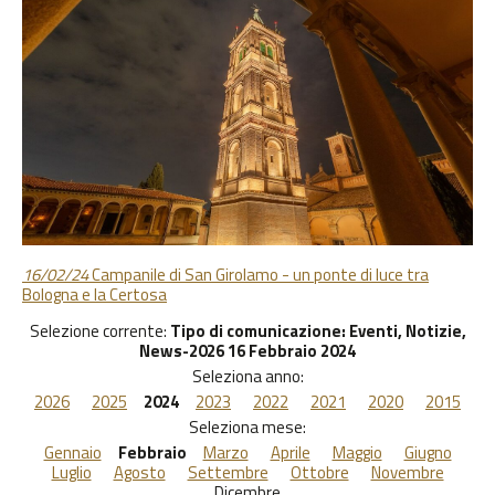
16/02/24
Campanile di San Girolamo - un ponte di luce tra
Bologna e la Certosa
Selezione corrente:
Tipo di comunicazione
: Eventi, Notizie,
News-2026 16 Febbraio 2024
Seleziona anno:
2026
2025
2024
2023
2022
2021
2020
2015
Seleziona mese:
Gennaio
Febbraio
Marzo
Aprile
Maggio
Giugno
Luglio
Agosto
Settembre
Ottobre
Novembre
Dicembre