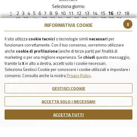
Seleziona giorno:
1
2
3
4
5
6
7
8
9
10
11
12
13
14
15
16
17
18
19
20
21
22
23
24
25
26
27
28
29
30
31
x
INFORMATIVA COOKIE
Il sito utilizza
cookie tecnici
o tecnologie simili
necessari
per
funzionare correttamente. Con il tuo consenso, vorremmo utilizzare
anche
cookie di profilazione
(anche di terze parti) per finalità di
marketing o per una migliore esperienza. Se
chiudi
questo messaggio,
tramite la
X
in alto a destra, accetti solo i cookie necessari.
Seleziona Gestisci Cookie per conoscere i cookie utilizzati e impostare i
consensi. Consulta anche la nostra
Privacy Policy
.
GESTISCI COOKIE
Via della Certosa 18, 40134 Bologna
ACCETTA SOLO I NECESSARI
Tel. 051 6150811
C.F./P.IVA Reg. Imp. BO 03079781203
ACCETTA TUTTI
Capitale Sociale Int. Vers. €39.215,69
cimiteri.bologna@bolognaservizicimiteriali.it