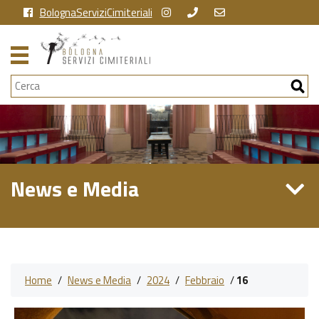
BolognaServiziCimiteriali
Cerca
News e Media
Home
/
News e Media
/
2024
/
Febbraio
/
16