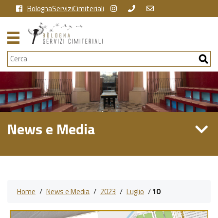
BolognaServiziCimiteriali
Cerca
News e Media
Home
/
News e Media
/
2023
/
Luglio
/
10