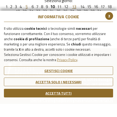
Seleziona giorno:
1
2
3
4
5
6
7
8
9
10
11
12
13
14
15
16
17
18
19
20
21
22
23
24
25
26
27
28
29
30
31
x
INFORMATIVA COOKIE
Il sito utilizza
cookie tecnici
o tecnologie simili
necessari
per
funzionare correttamente. Con il tuo consenso, vorremmo utilizzare
anche
cookie di profilazione
(anche di terze parti) per finalità di
marketing o per una migliore esperienza. Se
chiudi
questo messaggio,
tramite la
X
in alto a destra, accetti solo i cookie necessari.
Seleziona Gestisci Cookie per conoscere i cookie utilizzati e impostare i
consensi. Consulta anche la nostra
Privacy Policy
.
GESTISCI COOKIE
Via della Certosa 18, 40134 Bologna
ACCETTA SOLO I NECESSARI
Tel. 051 6150811
C.F./P.IVA Reg. Imp. BO 03079781203
ACCETTA TUTTI
Capitale Sociale Int. Vers. €39.215,69
cimiteri.bologna@bolognaservizicimiteriali.it