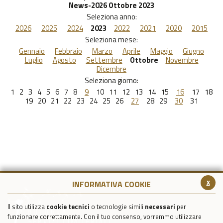
News-2026 Ottobre 2023
Seleziona anno:
2026
2025
2024
2023
2022
2021
2020
2015
Seleziona mese:
Gennaio
Febbraio
Marzo
Aprile
Maggio
Giugno
Luglio
Agosto
Settembre
Ottobre
Novembre
Dicembre
Seleziona giorno:
1
2
3
4
5
6
7
8
9
10
11
12
13
14
15
16
17
18
19
20
21
22
23
24
25
26
27
28
29
30
31
x
INFORMATIVA COOKIE
Il sito utilizza
cookie tecnici
o tecnologie simili
necessari
per
funzionare correttamente. Con il tuo consenso, vorremmo utilizzare