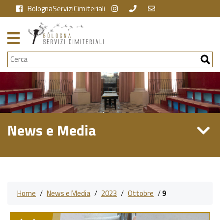
BolognaServiziCimiteriali
Cerca
News e Media
Home
/
News e Media
/
2023
/
Ottobre
/
9