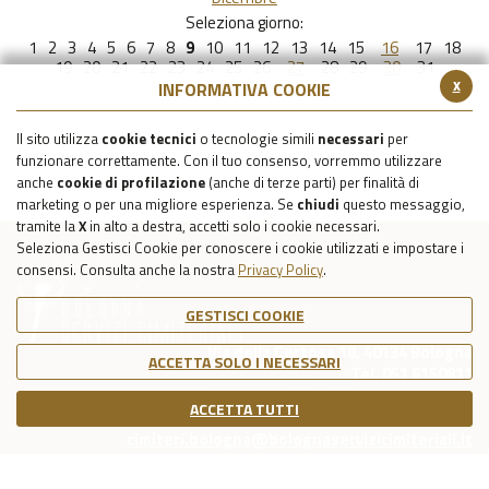
Seleziona giorno:
1
2
3
4
5
6
7
8
9
10
11
12
13
14
15
16
17
18
19
20
21
22
23
24
25
26
27
28
29
30
31
x
INFORMATIVA COOKIE
Il sito utilizza
cookie tecnici
o tecnologie simili
necessari
per
funzionare correttamente. Con il tuo consenso, vorremmo utilizzare
anche
cookie di profilazione
(anche di terze parti) per finalità di
marketing o per una migliore esperienza. Se
chiudi
questo messaggio,
tramite la
X
in alto a destra, accetti solo i cookie necessari.
Seleziona Gestisci Cookie per conoscere i cookie utilizzati e impostare i
consensi. Consulta anche la nostra
Privacy Policy
.
GESTISCI COOKIE
Via della Certosa 18, 40134 Bologna
ACCETTA SOLO I NECESSARI
Tel. 051 6150811
C.F./P.IVA Reg. Imp. BO 03079781203
ACCETTA TUTTI
Capitale Sociale Int. Vers. €39.215,69
cimiteri.bologna@bolognaservizicimiteriali.it