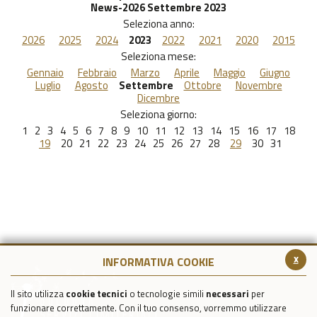
News-2026 Settembre 2023
Seleziona anno:
2026
2025
2024
2023
2022
2021
2020
2015
Seleziona mese:
Gennaio
Febbraio
Marzo
Aprile
Maggio
Giugno
Luglio
Agosto
Settembre
Ottobre
Novembre
Dicembre
Seleziona giorno:
1
2
3
4
5
6
7
8
9
10
11
12
13
14
15
16
17
18
19
20
21
22
23
24
25
26
27
28
29
30
31
x
INFORMATIVA COOKIE
Il sito utilizza
cookie tecnici
o tecnologie simili
necessari
per
funzionare correttamente. Con il tuo consenso, vorremmo utilizzare