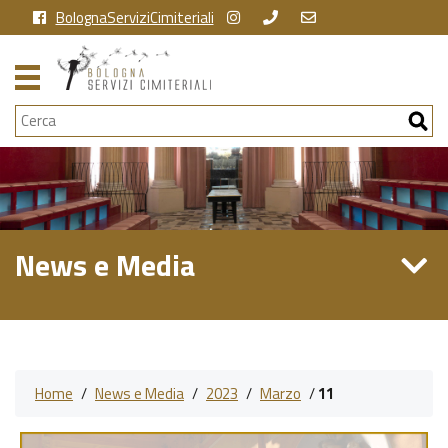
BolognaServiziCimiteriali
Cerca
News e Media
Home
/
News e Media
/
2023
/
Marzo
/
11