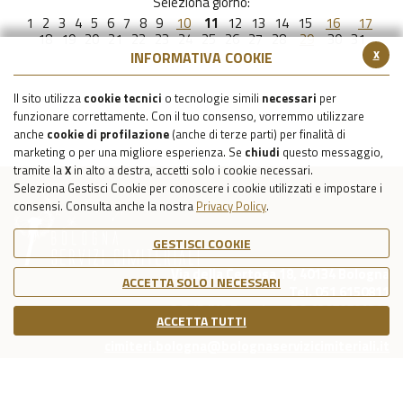
Seleziona giorno:
1
2
3
4
5
6
7
8
9
10
11
12
13
14
15
16
17
18
19
20
21
22
23
24
25
26
27
28
29
30
31
x
INFORMATIVA COOKIE
Il sito utilizza
cookie tecnici
o tecnologie simili
necessari
per
funzionare correttamente. Con il tuo consenso, vorremmo utilizzare
anche
cookie di profilazione
(anche di terze parti) per finalità di
marketing o per una migliore esperienza. Se
chiudi
questo messaggio,
tramite la
X
in alto a destra, accetti solo i cookie necessari.
Seleziona Gestisci Cookie per conoscere i cookie utilizzati e impostare i
consensi. Consulta anche la nostra
Privacy Policy
.
GESTISCI COOKIE
Via della Certosa 18, 40134 Bologna
ACCETTA SOLO I NECESSARI
Tel. 051 6150811
C.F./P.IVA Reg. Imp. BO 03079781203
ACCETTA TUTTI
Capitale Sociale Int. Vers. €39.215,69
cimiteri.bologna@bolognaservizicimiteriali.it