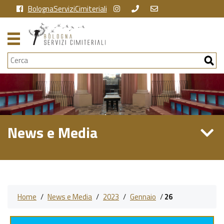
BolognaServiziCimiteriali
Cerca
News e Media
Home
/
News e Media
/
2023
/
Gennaio
/
26