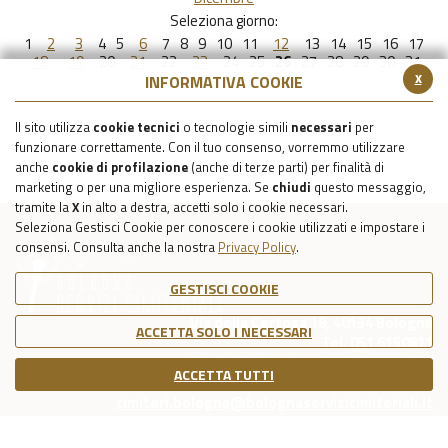
Seleziona giorno:
1
2
3
4
5
6
7
8
9
10
11
12
13
14
15
16
17
18
19
20
21
22
23
24
25
26
27
28
29
30
31
x
INFORMATIVA COOKIE
Il sito utilizza
cookie tecnici
o tecnologie simili
necessari
per
funzionare correttamente. Con il tuo consenso, vorremmo utilizzare
anche
cookie di profilazione
(anche di terze parti) per finalità di
marketing o per una migliore esperienza. Se
chiudi
questo messaggio,
tramite la
X
in alto a destra, accetti solo i cookie necessari.
Seleziona Gestisci Cookie per conoscere i cookie utilizzati e impostare i
consensi. Consulta anche la nostra
Privacy Policy
.
GESTISCI COOKIE
Via della Certosa 18, 40134 Bologna
ACCETTA SOLO I NECESSARI
Tel. 051 6150811
C.F./P.IVA Reg. Imp. BO 03079781203
ACCETTA TUTTI
Capitale Sociale Int. Vers. €39.215,69
cimiteri.bologna@bolognaservizicimiteriali.it