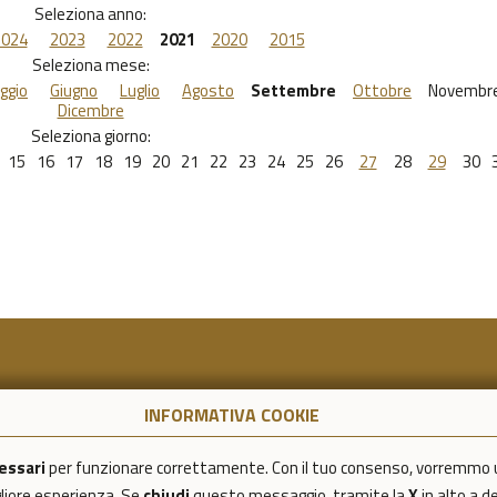
Seleziona anno:
2024
2023
2022
2021
2020
2015
Seleziona mese:
ggio
Giugno
Luglio
Agosto
Settembre
Ottobre
Novembr
Dicembre
Seleziona giorno:
15
16
17
18
19
20
21
22
23
24
25
26
27
28
29
30
INFORMATIVA COOKIE
essari
per funzionare correttamente. Con il tuo consenso, vorremmo 
igliore esperienza. Se
chiudi
questo messaggio, tramite la
X
in alto a d