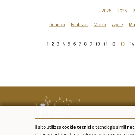
2026
2025
Gennaio
Febbraio
Marzo
Aprile
Ma
1
2
3
4
5
6
7
8
9
10
11
12
13
14
Il sito utilizza
cookie tecnici
o tecnologie simili
nec
di terze parti) per finalità di marketing o per una m