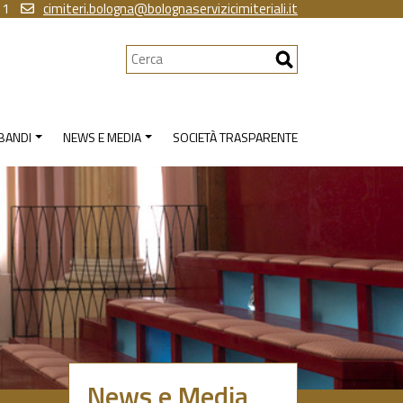
11
cimiteri.bologna@bolognaservizicimiteriali.it
Cerca
 BANDI
NEWS E MEDIA
SOCIETÀ TRASPARENTE
News e Media