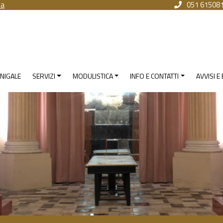
na
051 61508
NIGALE
SERVIZI
MODULISTICA
INFO E CONTATTI
AVVISI E