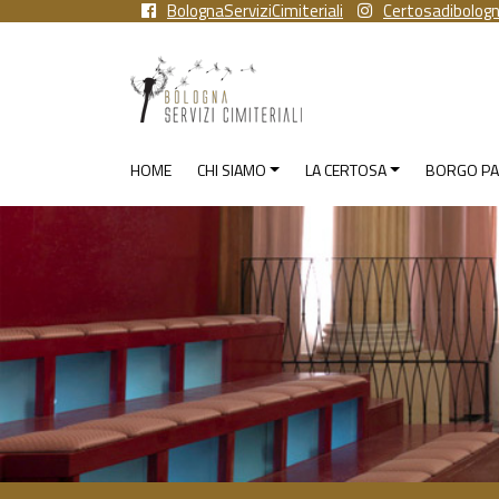
BolognaServiziCimiteriali
Certosadibolog
HOME
CHI SIAMO
LA CERTOSA
BORGO PA