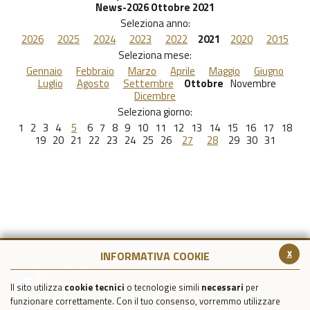
News-2026 Ottobre 2021
Seleziona anno:
2026
2025
2024
2023
2022
2021
2020
2015
Seleziona mese:
Gennaio
Febbraio
Marzo
Aprile
Maggio
Giugno
Luglio
Agosto
Settembre
Ottobre
Novembre
Dicembre
Seleziona giorno:
1
2
3
4
5
6
7
8
9
10
11
12
13
14
15
16
17
18
19
20
21
22
23
24
25
26
27
28
29
30
31
x
INFORMATIVA COOKIE
Il sito utilizza
cookie tecnici
o tecnologie simili
necessari
per
funzionare correttamente. Con il tuo consenso, vorremmo utilizzare