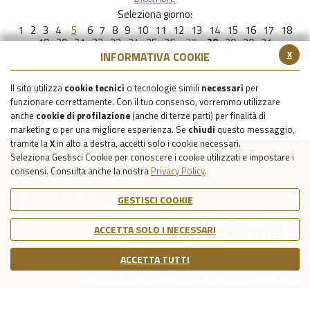
Seleziona giorno:
1
2
3
4
5
6
7
8
9
10
11
12
13
14
15
16
17
18
19
20
21
22
23
24
25
26
27
28
29
30
31
x
INFORMATIVA COOKIE
Il sito utilizza
cookie tecnici
o tecnologie simili
necessari
per
funzionare correttamente. Con il tuo consenso, vorremmo utilizzare
anche
cookie di profilazione
(anche di terze parti) per finalità di
marketing o per una migliore esperienza. Se
chiudi
questo messaggio,
tramite la
X
in alto a destra, accetti solo i cookie necessari.
Seleziona Gestisci Cookie per conoscere i cookie utilizzati e impostare i
consensi. Consulta anche la nostra
Privacy Policy
.
GESTISCI COOKIE
Via della Certosa 18, 40134 Bologna
ACCETTA SOLO I NECESSARI
Tel. 051 6150811
C.F./P.IVA Reg. Imp. BO 03079781203
ACCETTA TUTTI
Capitale Sociale Int. Vers. €39.215,69
cimiteri.bologna@bolognaservizicimiteriali.it