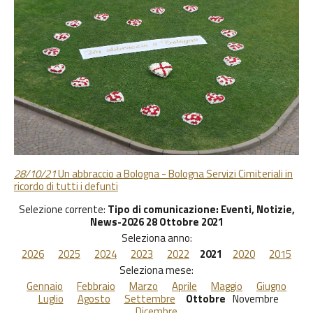
28/10/21
Un abbraccio a Bologna - Bologna Servizi Cimiteriali in
ricordo di tutti i defunti
Selezione corrente:
Tipo di comunicazione
: Eventi, Notizie,
News-2026 28 Ottobre 2021
Seleziona anno:
2026
2025
2024
2023
2022
2021
2020
2015
Seleziona mese:
Gennaio
Febbraio
Marzo
Aprile
Maggio
Giugno
Luglio
Agosto
Settembre
Ottobre
Novembre
Dicembre