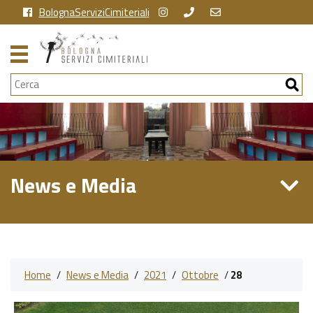
BolognaServiziCimiteriali
Cerca
News e Media
Home
/
News e Media
/
2021
/
Ottobre
/
28