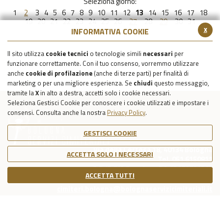
Seleziona giorno:
1
2
3
4
5
6
7
8
9
10
11
12
13
14
15
16
17
18
19
20
21
22
23
24
25
26
27
28
29
30
31
x
INFORMATIVA COOKIE
Il sito utilizza
cookie tecnici
o tecnologie simili
necessari
per
funzionare correttamente. Con il tuo consenso, vorremmo utilizzare
anche
cookie di profilazione
(anche di terze parti) per finalità di
marketing o per una migliore esperienza. Se
chiudi
questo messaggio,
tramite la
X
in alto a destra, accetti solo i cookie necessari.
Seleziona Gestisci Cookie per conoscere i cookie utilizzati e impostare i
consensi. Consulta anche la nostra
Privacy Policy
.
GESTISCI COOKIE
Via della Certosa 18, 40134 Bologna
ACCETTA SOLO I NECESSARI
Tel. 051 6150811
C.F./P.IVA Reg. Imp. BO 03079781203
ACCETTA TUTTI
Capitale Sociale Int. Vers. €39.215,69
cimiteri.bologna@bolognaservizicimiteriali.it