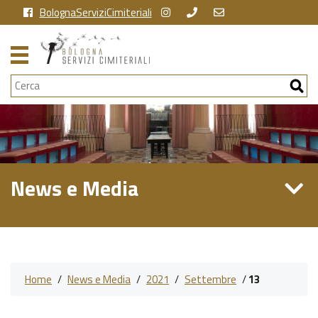
BolognaServiziCimiteriali
Cerca
News e Media
Home
/
News e Media
/
2021
/
Settembre
/
13