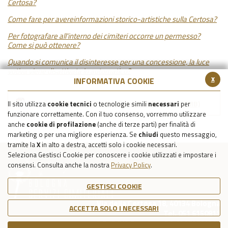
Certosa?
Come fare per avereinformazioni storico-artistiche sulla Certosa?
Per fotografare all'interno dei cimiteri occorre un permesso?
Come si può ottenere?
Quando si comunica il disinteresse per una concessione, la luce
votiva viene disattivata in automatico?
x
INFORMATIVA COOKIE
Consulta la Carta dei Servizi di BSC
(3.61 MB)
Il sito utilizza
cookie tecnici
o tecnologie simili
necessari
per
funzionare correttamente. Con il tuo consenso, vorremmo utilizzare
anche
cookie di profilazione
(anche di terze parti) per finalità di
marketing o per una migliore esperienza. Se
chiudi
questo messaggio,
tramite la
X
in alto a destra, accetti solo i cookie necessari.
Seleziona Gestisci Cookie per conoscere i cookie utilizzati e impostare i
consensi. Consulta anche la nostra
Privacy Policy
.
GESTISCI COOKIE
Via della Certosa 18, 40134 Bologna
ACCETTA SOLO I NECESSARI
Tel. 051 6150811
C.F./P.IVA Reg. Imp. BO 03079781203