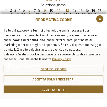
Seleziona giorno:
1
2
3
4
5
6
7
8
9
10
11
12
13
14
15
16
17
18
19
20
21
22
23
24
25
26
27
28
29
30
31
x
INFORMATIVA COOKIE
Il sito utilizza
cookie tecnici
o tecnologie simili
necessari
per
funzionare correttamente. Con il tuo consenso, vorremmo utilizzare
anche
cookie di profilazione
(anche di terze parti) per finalità di
marketing o per una migliore esperienza. Se
chiudi
questo messaggio,
tramite la
X
in alto a destra, accetti solo i cookie necessari.
Seleziona Gestisci Cookie per conoscere i cookie utilizzati e impostare i
consensi. Consulta anche la nostra
Privacy Policy
.
GESTISCI COOKIE
Via della Certosa 18, 40134 Bologna
ACCETTA SOLO I NECESSARI
Tel. 051 6150811
C.F./P.IVA Reg. Imp. BO 03079781203
ACCETTA TUTTI
Capitale Sociale Int. Vers. €39.215,69
cimiteri.bologna@bolognaservizicimiteriali.it