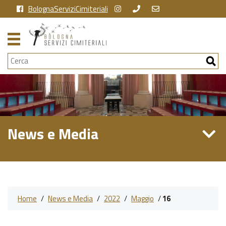
BolognaServiziCimiteriali
Cerca
News e Media
Home
/
News e Media
/
2022
/
Maggio
/
16