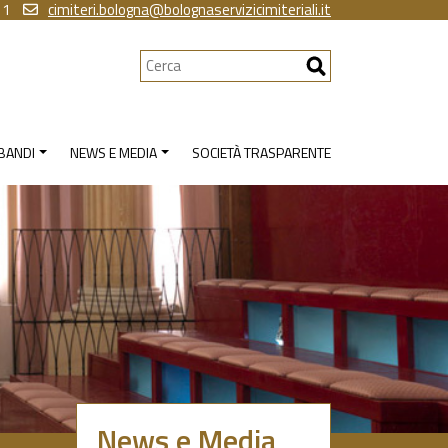
11
cimiteri.bologna@bolognaservizicimiteriali.it
Cerca
 BANDI
NEWS E MEDIA
SOCIETÀ TRASPARENTE
News e Media