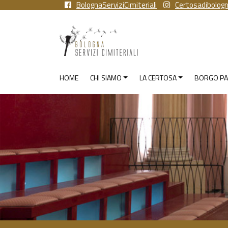
BolognaServiziCimiteriali
Certosadibolog
HOME
CHI SIAMO
LA CERTOSA
BORGO PA