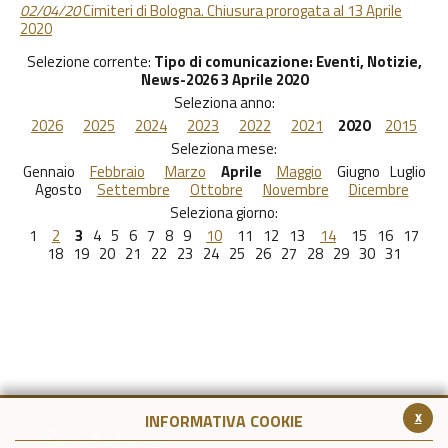
02/04/20
Cimiteri di Bologna. Chiusura prorogata al 13 Aprile
2020
Selezione corrente:
Tipo di comunicazione
: Eventi, Notizie,
News-2026 3 Aprile 2020
Seleziona anno:
2026
2025
2024
2023
2022
2021
2020
2015
Seleziona mese:
Gennaio
Febbraio
Marzo
Aprile
Maggio
Giugno
Luglio
Agosto
Settembre
Ottobre
Novembre
Dicembre
Seleziona giorno:
1
2
3
4
5
6
7
8
9
10
11
12
13
14
15
16
17
18
19
20
21
22
23
24
25
26
27
28
29
30
31
x
INFORMATIVA COOKIE