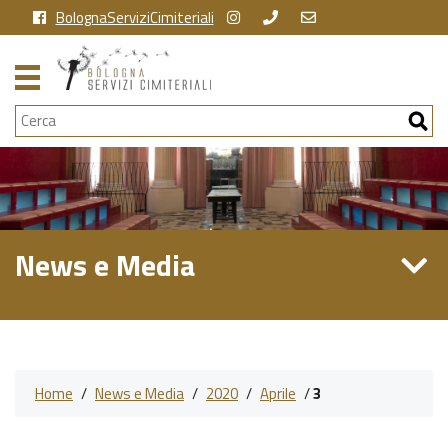
BolognaServiziCimiteriali
Cerca
News e Media
Home
/
News e Media
/
2020
/
Aprile
/
3