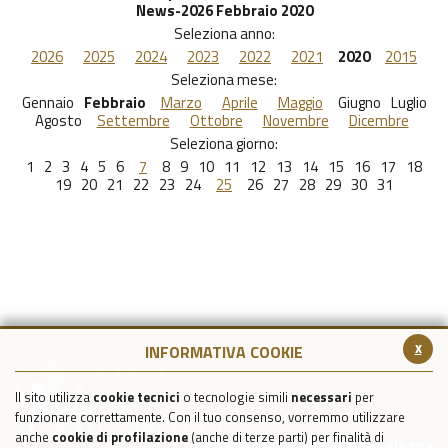
News-2026 Febbraio 2020
Seleziona anno:
2026
2025
2024
2023
2022
2021
2020
2015
Seleziona mese:
Gennaio
Febbraio
Marzo
Aprile
Maggio
Giugno
Luglio
Agosto
Settembre
Ottobre
Novembre
Dicembre
Seleziona giorno:
1
2
3
4
5
6
7
8
9
10
11
12
13
14
15
16
17
18
19
20
21
22
23
24
25
26
27
28
29
30
31
x
INFORMATIVA COOKIE
Il sito utilizza
cookie tecnici
o tecnologie simili
necessari
per
funzionare correttamente. Con il tuo consenso, vorremmo utilizzare
anche
cookie di profilazione
(anche di terze parti) per finalità di
Via della Certosa 18, 40134 Bologna