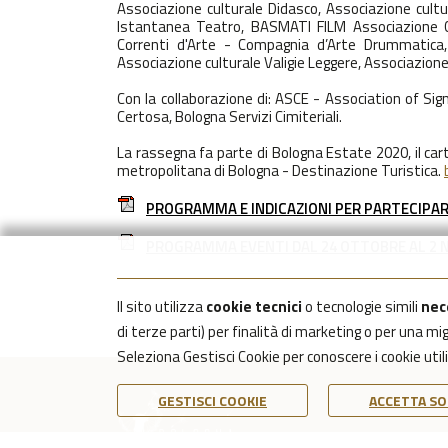
Associazione culturale Didasco, Associazione cultu
Istantanea Teatro, BASMATI FILM Associazione Cu
Correnti d'Arte - Compagnia d’Arte Drummatica,
Associazione culturale Valigie Leggere, Associazion
Con la collaborazione di: ASCE - Association of Si
Certosa, Bologna Servizi Cimiteriali.
La rassegna fa parte di
Bologna Estate 2020
, il c
metropolitana di Bologna - Destinazione Turistica.
PROGRAMMA E INDICAZIONI PER PARTECIPA
PROGRAMMA EVENTI DAL 24 OTTOBRE AL 2
Il sito utilizza
cookie tecnici
o tecnologie simili
nec
di terze parti) per finalità di marketing o per una m
Seleziona Gestisci Cookie per conoscere i cookie uti
GESTISCI COOKIE
ACCETTA SO