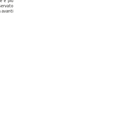
e e più
nservato
 avanti