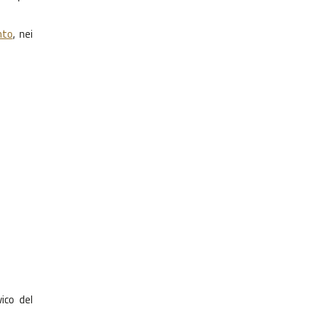
nto
, nei
ico del