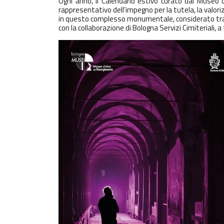
Ogni anno, il Calendario estivo curato dal
Museo c
rappresentativo dell’impegno per la tutela, la valor
in questo complesso monumentale, considerato tra i p
con la collaborazione di
Bologna Servizi Cimiteriali
, a