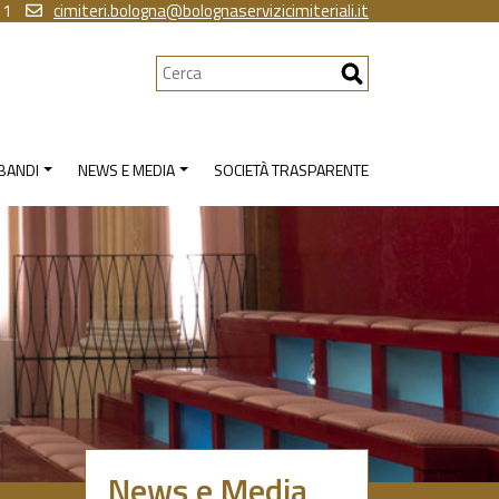
11
cimiteri.bologna@bolognaservizicimiteriali.it
Cerca
 BANDI
NEWS E MEDIA
SOCIETÀ TRASPARENTE
News e Media