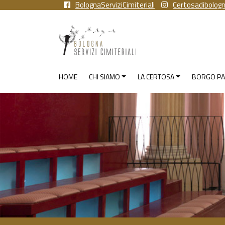
BolognaServiziCimiteriali
Certosadibolog
HOME
CHI SIAMO
LA CERTOSA
BORGO PA