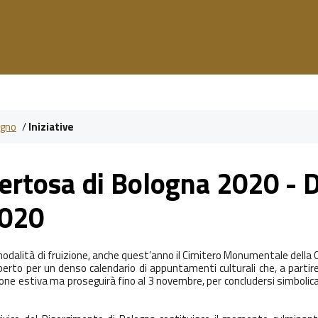
ugno
/
Iniziative
ertosa di Bologna 2020 - 
2020
dalità di fruizione, anche quest’anno il
Cimitero Monumentale della 
perto
per un denso calendario di appuntamenti culturali che,
a partir
gione estiva ma proseguirà
fino al 3 novembre
, per concludersi simbol