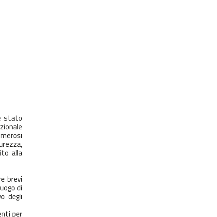
è stato
izionale
umerosi
curezza,
to alla
re brevi
luogo di
o degli
enti per