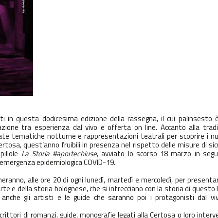
ti in questa dodicesima edizione della rassegna, il cui palinsesto 
azione tra esperienza dal vivo e offerta on line
. Accanto alla trad
iate tematiche notturne e rappresentazioni teatrali
per scoprire i n
 Certosa, quest’anno fruibili in presenza nel rispetto delle misure di si
 pillole
La Storia #aportechiuse
, avviato lo scorso 18 marzo in segui
 l’emergenza epidemiologica COVID-19.
erneranno, alle ore 20 di ogni lunedì, martedì e mercoledì, per presenta
rte e della storia bolognese, che si intrecciano con la storia di questo 
 anche gli artisti e le guide che saranno poi i protagonisti dal viv
crittori
di romanzi, guide, monografie legati alla Certosa o loro interv