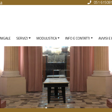
na
051 61508
NIGALE
SERVIZI
MODULISTICA
INFO E CONTATTI
AVVISI E