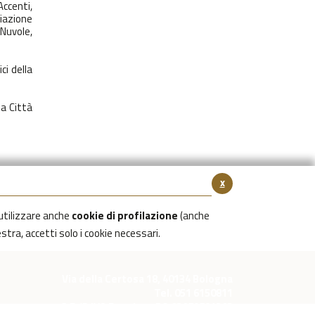
Accenti,
iazione
Nuvole,
ci della
la Città
x
utilizzare anche
cookie di profilazione
(anche
estra, accetti solo i cookie necessari.
Via della Certosa 18, 40134 Bologna
Tel. 051 6150811
C.F./P.IVA Reg. Imp. BO 03079781203