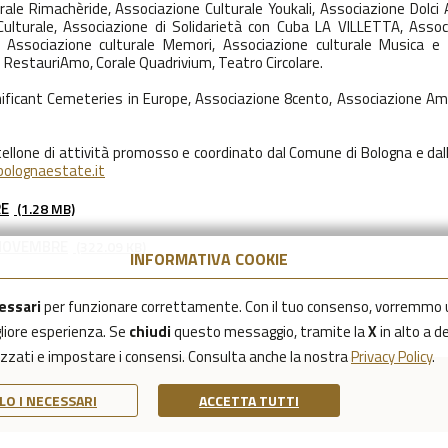
rale Rimachèride, Associazione Culturale Youkali, Associazione Dolci 
lturale, Associazione di Solidarietà con Cuba LA VILLETTA, Assoc
 Associazione culturale Memori, Associazione culturale Musica e 
e RestauriAmo, Corale Quadrivium, Teatro Circolare.
gnificant Cemeteries in Europe, Associazione 8cento, Associazione Ami
artellone di attività promosso e coordinato dal Comune di Bologna e dal
bolognaestate.it
RE
(1.28 MB)
 NOVEMBRE
(322.09 KB)
INFORMATIVA COOKIE
essari
per funzionare correttamente. Con il tuo consenso, vorremmo 
igliore esperienza. Se
chiudi
questo messaggio, tramite la
X
in alto a d
lizzati e impostare i consensi. Consulta anche la nostra
Privacy Policy
.
LO I NECESSARI
ACCETTA TUTTI