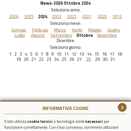
News-2026 Ottobre 2024
Seleziona anno:
2026
2025
2024
2023
2022
2021
2020
2015
Seleziona mese:
Gennaio
Febbraio
Marzo
Aprile
Maggio
Giugno
Luglio
Agosto
Settembre
Ottobre
Novembre
Dicembre
Seleziona giorno:
1
2
3
4
5
6
7
8
9
10
11
12
13
14
15
16
17
18
19
20
21
22
23
24
25
26
27
28
29
30
31
x
INFORMATIVA COOKIE
Il sito utilizza
cookie tecnici
o tecnologie simili
necessari
per
funzionare correttamente. Con il tuo consenso, vorremmo utilizzare