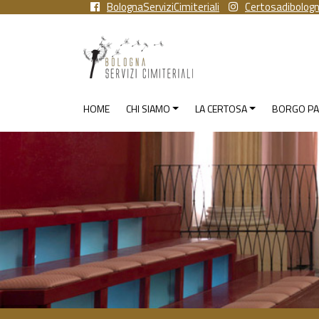
BolognaServiziCimiteriali
Certosadibolog
HOME
CHI SIAMO
LA CERTOSA
BORGO PA