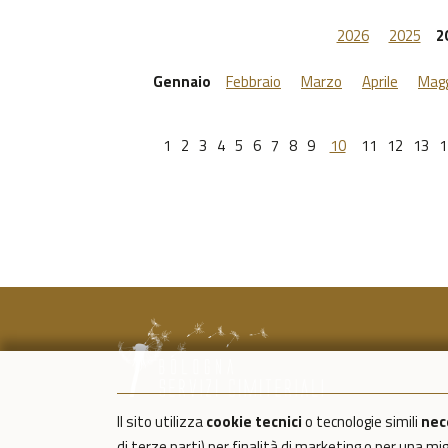
2026
2025
2
Gennaio
Febbraio
Marzo
Aprile
Magg
1
2
3
4
5
6
7
8
9
10
11
12
13
1
Il sito utilizza
cookie tecnici
o tecnologie simili
nec
di terze parti) per finalità di marketing o per una m