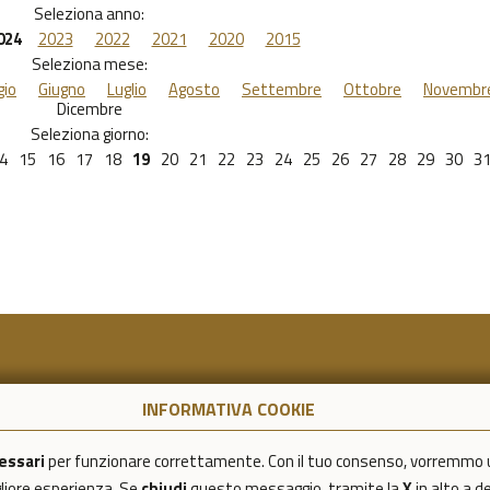
Seleziona anno:
024
2023
2022
2021
2020
2015
Seleziona mese:
io
Giugno
Luglio
Agosto
Settembre
Ottobre
Novembr
Dicembre
Seleziona giorno:
4
15
16
17
18
19
20
21
22
23
24
25
26
27
28
29
30
3
INFORMATIVA COOKIE
essari
per funzionare correttamente. Con il tuo consenso, vorremmo 
igliore esperienza. Se
chiudi
questo messaggio, tramite la
X
in alto a d