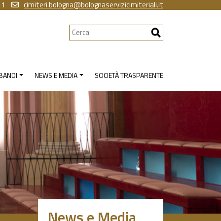
11
cimiteri.bologna@bolognaservizicimiteriali.it
Cerca
 BANDI
NEWS E MEDIA
SOCIETÀ TRASPARENTE
News e Media