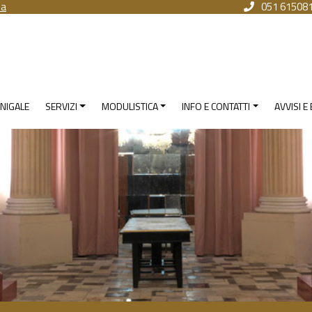
na
051 61508
NIGALE
SERVIZI
MODULISTICA
INFO E CONTATTI
AVVISI E