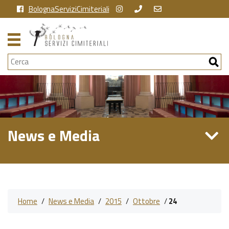
BolognaServiziCimiteriali
Cerca
News e Media
Home
/
News e Media
/
2015
/
Ottobre
/
24