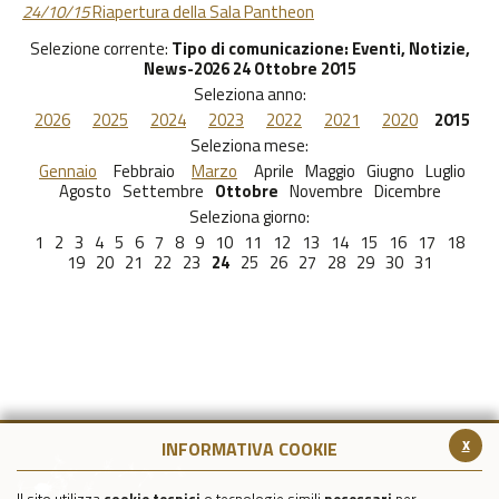
24/10/15
Riapertura della Sala Pantheon
Selezione corrente:
Tipo di comunicazione
: Eventi, Notizie,
News-2026 24 Ottobre 2015
Seleziona anno:
2026
2025
2024
2023
2022
2021
2020
2015
Seleziona mese:
Gennaio
Febbraio
Marzo
Aprile
Maggio
Giugno
Luglio
Agosto
Settembre
Ottobre
Novembre
Dicembre
Seleziona giorno:
1
2
3
4
5
6
7
8
9
10
11
12
13
14
15
16
17
18
19
20
21
22
23
24
25
26
27
28
29
30
31
x
INFORMATIVA COOKIE