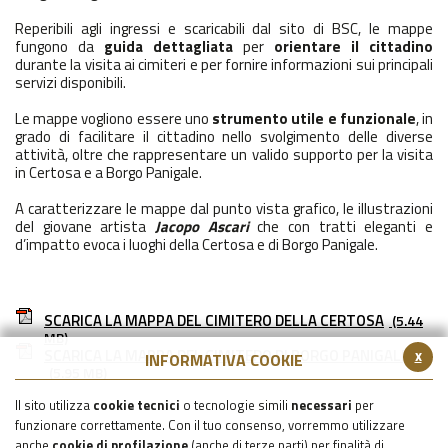
Reperibili agli ingressi e scaricabili dal sito di BSC, le mappe
fungono da
guida dettagliata
per
orientare il cittadino
durante la visita ai cimiteri e per fornire informazioni sui principali
servizi disponibili.
Le mappe vogliono essere uno
strumento utile e funzionale
, in
grado di facilitare il cittadino nello svolgimento delle diverse
attività, oltre che rappresentare un valido supporto per la visita
in Certosa e a Borgo Panigale.
A caratterizzare le mappe dal punto vista grafico, le illustrazioni
del giovane artista
Jacopo Ascari
che con tratti eleganti e
d’impatto evoca i luoghi della Certosa e di Borgo Panigale.
SCARICA LA MAPPA DEL CIMITERO DELLA CERTOSA
(5.44
MB)
SCARICA LA MAPPA DEL CIMITERO DI BORGO PANIGALE
x
INFORMATIVA COOKIE
(5.95 MB)
Il sito utilizza
cookie tecnici
o tecnologie simili
necessari
per
funzionare correttamente. Con il tuo consenso, vorremmo utilizzare
anche
cookie di profilazione
(anche di terze parti) per finalità di