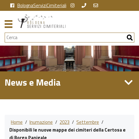
BolognaServiziCimiteriali
Cerca
News e Media
Home
/
Inumazione
/
2023
/
Settembre
/
Disponibili le nuove mappe dei cimiteri della Certosa e
di Borgo Panigale