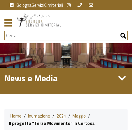
BolognaServiziCimiteriali
Cerca
News e Media
Home
/
Inumazione
/
2021
/
Maggio
/
Il progetto "Terzo Movimento" in Certosa