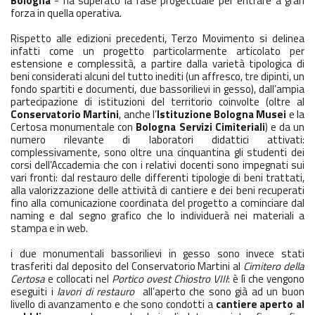
Bologna
- ha superato la fase progettuale per entrare a gran
forza in quella operativa.
Rispetto alle edizioni precedenti, Terzo Movimento si delinea
infatti come un progetto particolarmente articolato per
estensione e complessità, a partire dalla varietà tipologica di
beni considerati alcuni del tutto inediti (un affresco, tre dipinti, un
fondo spartiti e documenti, due bassorilievi in gesso), dall’ampia
partecipazione di istituzioni del territorio coinvolte (oltre al
Conservatorio Martini
, anche l’
Istituzione Bologna Musei
e la
Certosa monumentale con
Bologna Servizi Cimiteriali
) e da un
numero rilevante di laboratori didattici attivati:
complessivamente, sono oltre una cinquantina gli studenti dei
corsi dell’Accademia che con i relativi docenti sono impegnati sui
vari fronti: dal restauro delle differenti tipologie di beni trattati,
alla valorizzazione delle attività di cantiere e dei beni recuperati
fino alla comunicazione coordinata del progetto a cominciare dal
naming e dal segno grafico che lo individuerà nei materiali a
stampa e in web.
i due monumentali bassorilievi in gesso sono invece stati
trasferiti dal deposito del Conservatorio Martini al
Cimitero della
Certosa
e collocati nel
Portico ovest Chiostro VIII
: è lì che vengono
eseguiti i
lavori di restauro
all’aperto che sono già ad un buon
livello di avanzamento e che sono condotti a
cantiere aperto al