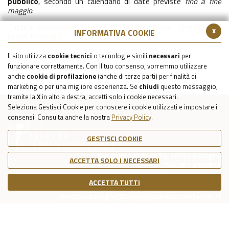
pubblic
o
, secondo un calendario di date previste
fino a fine
maggio
.
Tutte le informazioni sul sito Patrimonio culturale - Regione
x
INFORMATIVA COOKIE
Emilia-Romagna
Il sito utilizza
cookie tecnici
o tecnologie simili
necessari
per
funzionare correttamente. Con il tuo consenso, vorremmo utilizzare
anche
cookie di profilazione
(anche di terze parti) per finalità di
marketing o per una migliore esperienza. Se
chiudi
questo messaggio,
tramite la
X
in alto a destra, accetti solo i cookie necessari.
Seleziona Gestisci Cookie per conoscere i cookie utilizzati e impostare i
consensi. Consulta anche la nostra
Privacy Policy
.
GESTISCI COOKIE
Via della Certosa 18, 40134 Bologna
ACCETTA SOLO I NECESSARI
Tel. 051 6150811
C.F./P.IVA Reg. Imp. BO 03079781203
ACCETTA TUTTI
Capitale Sociale Int. Vers. €39.215,69
cimiteri.bologna@bolognaservizicimiteriali.it