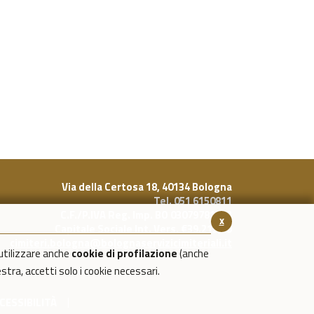
Via della Certosa 18, 40134 Bologna
Tel. 051 6150811
C.F./P.IVA Reg. Imp. BO 03079781203
x
Capitale Sociale Int. Vers. €39.215,69
cimiteri.bologna@bolognaservizicimiteriali.it
utilizzare anche
cookie di profilazione
(anche
estra, accetti solo i cookie necessari.
CESSIBILITÀ