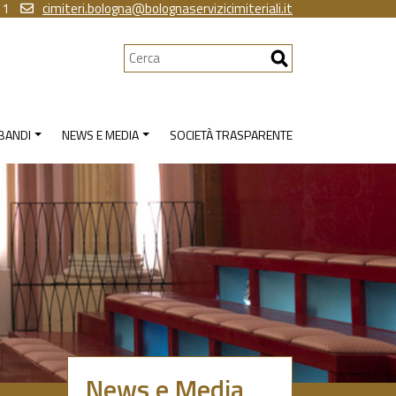
11
cimiteri.bologna@bolognaservizicimiteriali.it
Cerca
 BANDI
NEWS E MEDIA
SOCIETÀ TRASPARENTE
News e Media