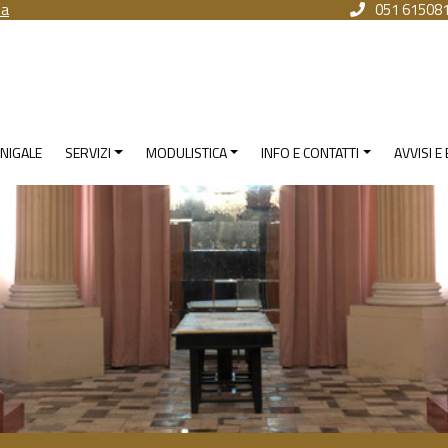
na
051 61508
NIGALE
SERVIZI
MODULISTICA
INFO E CONTATTI
AVVISI E