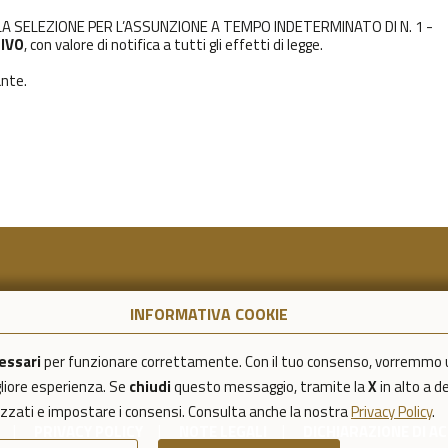
LA SELEZIONE PER L’ASSUNZIONE A TEMPO INDETERMINATO DI N. 1 -
IVO
, con valore di notifica a tutti gli effetti di legge.
ante.
INFORMATIVA COOKIE
essari
per funzionare correttamente. Con il tuo consenso, vorremmo 
igliore esperienza. Se
chiudi
questo messaggio, tramite la
X
in alto a d
lizzati e impostare i consensi. Consulta anche la nostra
Privacy Policy
.
PRIVACY POLICY
NOTE LEGALI
DICHIARAZIONE DI AC