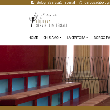
BolognaServiziCimiteriali
Certosadibolog
HOME
CHI SIAMO
LA CERTOSA
BORGO PA