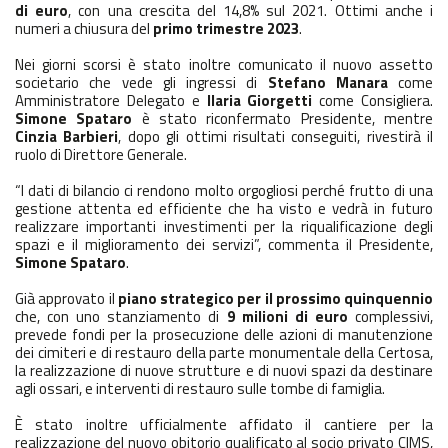
di euro
, con una crescita del 14,8% sul 2021. Ottimi anche i
numeri a chiusura del
primo trimestre 2023
.
Nei giorni scorsi è stato inoltre comunicato il nuovo assetto
societario che vede gli ingressi di
Stefano
Manara
come
Amministratore Delegato e
Ilaria Giorgetti
come Consigliera.
Simone Spataro
è stato riconfermato Presidente, mentre
Cinzia Barbieri
, dopo gli ottimi risultati conseguiti, rivestirà il
ruolo di Direttore Generale.
“I dati di bilancio ci rendono molto orgogliosi perché frutto di una
gestione attenta ed efficiente che ha visto e vedrà in futuro
realizzare importanti investimenti per la riqualificazione degli
spazi e il miglioramento dei servizi”, commenta il Presidente,
Simone Spataro
.
Già approvato il
piano strategico per il prossimo quinquennio
che, con uno stanziamento di
9 milioni
di euro
complessivi,
prevede fondi per la prosecuzione delle azioni di manutenzione
dei cimiteri e di restauro della parte monumentale della Certosa,
la realizzazione di nuove strutture e di nuovi spazi da destinare
agli ossari, e interventi di restauro sulle tombe di famiglia.
È stato inoltre ufficialmente affidato il cantiere per la
realizzazione del nuovo obitorio qualificato al socio privato CIMS,