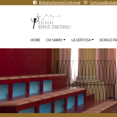
BolognaServiziCimiteriali
Certosadibolog
HOME
CHI SIAMO
LA CERTOSA
BORGO PA