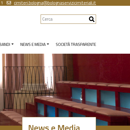
11
cimiteri.bologna@bolognaservizicimiteriali.it
Cerca
 BANDI
NEWS E MEDIA
SOCIETÀ TRASPARENTE
News e Media