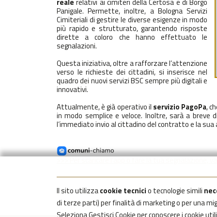
reale
relativi ai cimiteri della Certosa e di Borgo
Panigale. Permette, inoltre, a Bologna Servizi
Cimiteriali di gestire le diverse esigenze in modo
più rapido e strutturato, garantendo risposte
dirette a coloro che hanno effettuato le
segnalazioni.
Questa iniziativa, oltre a rafforzare l’attenzione
verso le richieste dei cittadini, si inserisce nel
quadro dei nuovi servizi BSC sempre più digitali e
innovativi.
Attualmente, è già operativo il
servizio PagoPa
, c
in modo semplice e veloce. Inoltre, sarà a breve d
l’immediato invio al cittadino del contratto e la sua 
>>> Per scaricare l'app o fare la tua segnalazione, va
Il sito utilizza
cookie tecnici
o tecnologie simili
nec
di terze parti) per finalità di marketing o per una m
Seleziona Gestisci Cookie per conoscere i cookie uti