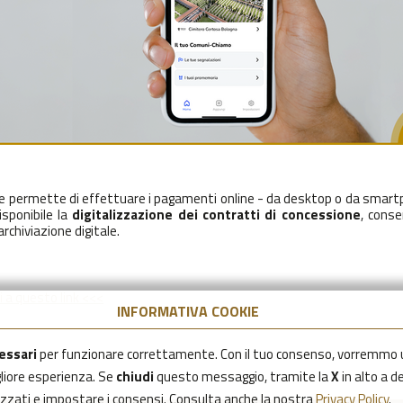
he permette di effettuare i pagamenti online - da desktop o da smart
isponibile la
digitalizzazione dei contratti di concessione
, cons
archiviazione digitale.
i a questo link <<<
INFORMATIVA COOKIE
essari
per funzionare correttamente. Con il tuo consenso, vorremmo 
igliore esperienza. Se
chiudi
questo messaggio, tramite la
X
in alto a d
lizzati e impostare i consensi. Consulta anche la nostra
Privacy Policy
.