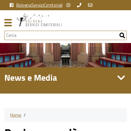
BolognaServiziCimiteriali
Cerca
News e Media
Home
/