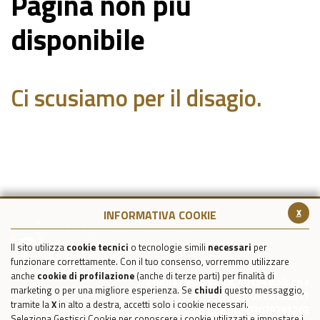
Pagina non più
disponibile
Ci scusiamo per il disagio.
x
INFORMATIVA COOKIE
Il sito utilizza
cookie tecnici
o tecnologie simili
necessari
per
funzionare correttamente. Con il tuo consenso, vorremmo utilizzare
anche
cookie di profilazione
(anche di terze parti) per finalità di
Via della Certosa 18, 40134 Bologna
marketing o per una migliore esperienza. Se
chiudi
questo messaggio,
Tel. 051 6150811
tramite la
X
in alto a destra, accetti solo i cookie necessari.
C.F./P.IVA Reg. Imp. BO 03079781203
Seleziona Gestisci Cookie per conoscere i cookie utilizzati e impostare i