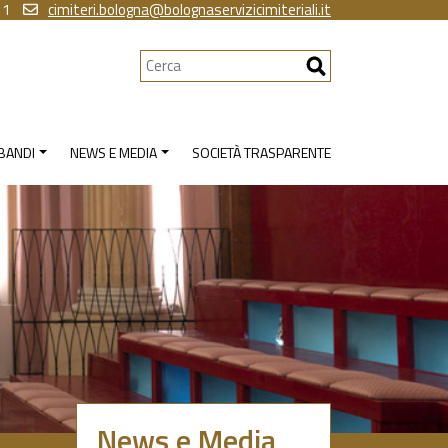
11
cimiteri.bologna@bolognaservizicimiteriali.it
Cerca
 BANDI
NEWS E MEDIA
SOCIETÀ TRASPARENTE
News e Media