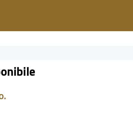
onibile
o.