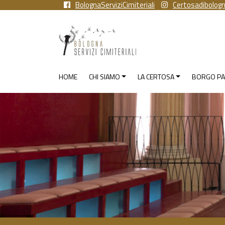
BolognaServiziCimiteriali
Certosadibolog
HOME
CHI SIAMO
LA CERTOSA
BORGO PA