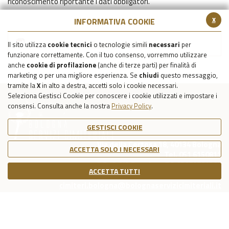
riconoscimento riportante i dati obbligatori.
x
INFORMATIVA COOKIE
Prospetto cippo
Il sito utilizza
cookie tecnici
o tecnologie simili
necessari
per
funzionare correttamente. Con il tuo consenso, vorremmo utilizzare
anche
cookie di profilazione
(anche di terze parti) per finalità di
marketing o per una migliore esperienza. Se
chiudi
questo messaggio,
tramite la
X
in alto a destra, accetti solo i cookie necessari.
Seleziona Gestisci Cookie per conoscere i cookie utilizzati e impostare i
consensi. Consulta anche la nostra
Privacy Policy
.
GESTISCI COOKIE
Via della Certosa 18, 40134 Bologna
ACCETTA SOLO I NECESSARI
Tel. 051 6150811
C.F./P.IVA Reg. Imp. BO 03079781203
ACCETTA TUTTI
Capitale Sociale Int. Vers. €39.215,69
cimiteri.bologna@bolognaservizicimiteriali.it
COOKIE POLICY
PRIVACY POLICY
NOTE LEGALI