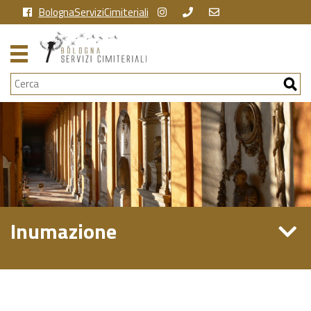
BolognaServiziCimiteriali
Cerca
Inumazione