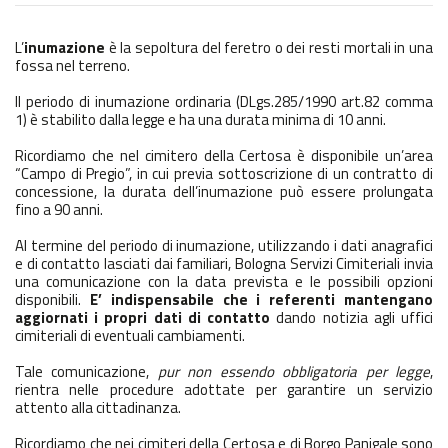
L’
inumazione
è la sepoltura del feretro o dei resti mortali in una
fossa nel terreno.
Il periodo di inumazione ordinaria (DLgs.285/1990 art.82 comma
1) è stabilito dalla legge e ha una durata minima di 10 anni.
Ricordiamo che nel cimitero della Certosa è disponibile un’area
“Campo di Pregio”, in cui previa sottoscrizione di un contratto di
concessione, la durata dell’inumazione può essere prolungata
fino a 90 anni.
Al termine del periodo di inumazione, utilizzando i dati anagrafici
e di contatto lasciati dai familiari, Bologna Servizi Cimiteriali invia
una comunicazione con la data prevista e le possibili opzioni
disponibili.
E’ indispensabile che i referenti mantengano
aggiornati i propri dati di contatto
dando notizia agli uffici
cimiteriali di eventuali cambiamenti.
Tale comunicazione,
pur non essendo obbligatoria per legge
,
rientra nelle procedure adottate per garantire un servizio
attento alla cittadinanza.
Ricordiamo che nei cimiteri della Certosa e di Borgo Panigale sono