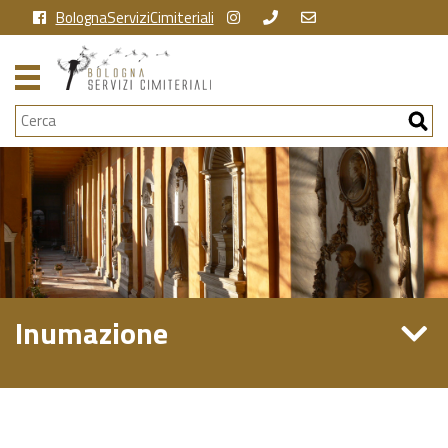
BolognaServiziCimiteriali
Cerca
Inumazione