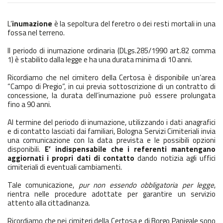
L’
inumazione
è la sepoltura del feretro o dei resti mortali in una
fossa nel terreno.
Il periodo di inumazione ordinaria (DLgs.285/1990 art.82 comma
1) è stabilito dalla legge e ha una durata minima di 10 anni.
Ricordiamo che nel cimitero della Certosa è disponibile un’area
“Campo di Pregio”, in cui previa sottoscrizione di un contratto di
concessione, la durata dell’inumazione può essere prolungata
fino a 90 anni.
Al termine del periodo di inumazione, utilizzando i dati anagrafici
e di contatto lasciati dai familiari, Bologna Servizi Cimiteriali invia
una comunicazione con la data prevista e le possibili opzioni
disponibili.
E’ indispensabile che i referenti mantengano
aggiornati i propri dati di contatto
dando notizia agli uffici
cimiteriali di eventuali cambiamenti.
Tale comunicazione,
pur non essendo obbligatoria per legge
,
rientra nelle procedure adottate per garantire un servizio
attento alla cittadinanza.
Ricordiamo che nei cimiteri della Certosa e di Borgo Panigale sono