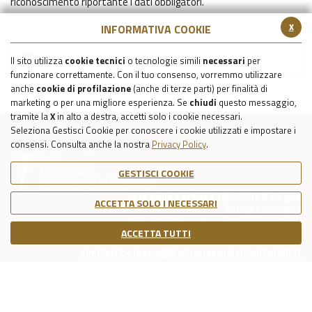
riconoscimento riportante i dati obbligatori.
x
INFORMATIVA COOKIE
Prospetto cippo
Il sito utilizza
cookie tecnici
o tecnologie simili
necessari
per
funzionare correttamente. Con il tuo consenso, vorremmo utilizzare
anche
cookie di profilazione
(anche di terze parti) per finalità di
marketing o per una migliore esperienza. Se
chiudi
questo messaggio,
tramite la
X
in alto a destra, accetti solo i cookie necessari.
Seleziona Gestisci Cookie per conoscere i cookie utilizzati e impostare i
consensi. Consulta anche la nostra
Privacy Policy
.
GESTISCI COOKIE
Via della Certosa 18, 40134 Bologna
ACCETTA SOLO I NECESSARI
Tel. 051 6150811
C.F./P.IVA Reg. Imp. BO 03079781203
ACCETTA TUTTI
Capitale Sociale Int. Vers. €39.215,69
cimiteri.bologna@bolognaservizicimiteriali.it
COOKIE POLICY
PRIVACY POLICY
NOTE LEGALI