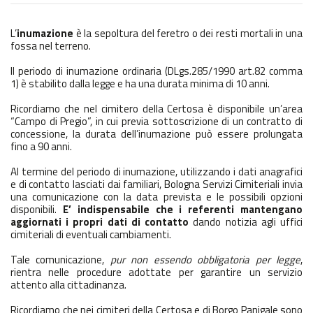
L’
inumazione
è la sepoltura del feretro o dei resti mortali in una
fossa nel terreno.
Il periodo di inumazione ordinaria (DLgs.285/1990 art.82 comma
1) è stabilito dalla legge e ha una durata minima di 10 anni.
Ricordiamo che nel cimitero della Certosa è disponibile un’area
“Campo di Pregio”, in cui previa sottoscrizione di un contratto di
concessione, la durata dell’inumazione può essere prolungata
fino a 90 anni.
Al termine del periodo di inumazione, utilizzando i dati anagrafici
e di contatto lasciati dai familiari, Bologna Servizi Cimiteriali invia
una comunicazione con la data prevista e le possibili opzioni
disponibili.
E’ indispensabile che i referenti mantengano
aggiornati i propri dati di contatto
dando notizia agli uffici
cimiteriali di eventuali cambiamenti.
Tale comunicazione,
pur non essendo obbligatoria per legge
,
rientra nelle procedure adottate per garantire un servizio
attento alla cittadinanza.
Ricordiamo che nei cimiteri della Certosa e di Borgo Panigale sono