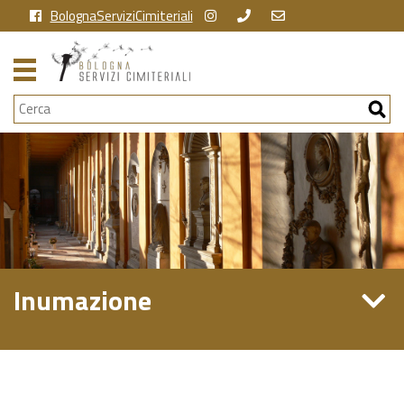
BolognaServiziCimiteriali
Cerca
Inumazione