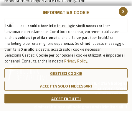
riconoscimento riportante i dati obbligatori.
x
INFORMATIVA COOKIE
Prospetto cippo
Il sito utilizza
cookie tecnici
o tecnologie simili
necessari
per
funzionare correttamente. Con il tuo consenso, vorremmo utilizzare
anche
cookie di profilazione
(anche di terze parti) per finalità di
marketing o per una migliore esperienza. Se
chiudi
questo messaggio,
tramite la
X
in alto a destra, accetti solo i cookie necessari.
Seleziona Gestisci Cookie per conoscere i cookie utilizzati e impostare i
consensi. Consulta anche la nostra
Privacy Policy
.
GESTISCI COOKIE
Via della Certosa 18, 40134 Bologna
ACCETTA SOLO I NECESSARI
Tel. 051 6150811
C.F./P.IVA Reg. Imp. BO 03079781203
ACCETTA TUTTI
Capitale Sociale Int. Vers. €39.215,69
cimiteri.bologna@bolognaservizicimiteriali.it
COOKIE POLICY
PRIVACY POLICY
NOTE LEGALI