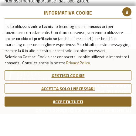
riconoscimento riportante i dati obbligatori.
x
INFORMATIVA COOKIE
Prospetto cippo
Il sito utilizza
cookie tecnici
o tecnologie simili
necessari
per
funzionare correttamente. Con il tuo consenso, vorremmo utilizzare
anche
cookie di profilazione
(anche di terze parti) per finalità di
marketing o per una migliore esperienza. Se
chiudi
questo messaggio,
tramite la
X
in alto a destra, accetti solo i cookie necessari.
Seleziona Gestisci Cookie per conoscere i cookie utilizzati e impostare i
consensi. Consulta anche la nostra
Privacy Policy
.
GESTISCI COOKIE
Via della Certosa 18, 40134 Bologna
ACCETTA SOLO I NECESSARI
Tel. 051 6150811
C.F./P.IVA Reg. Imp. BO 03079781203
ACCETTA TUTTI
Capitale Sociale Int. Vers. €39.215,69
cimiteri.bologna@bolognaservizicimiteriali.it
COOKIE POLICY
PRIVACY POLICY
NOTE LEGALI