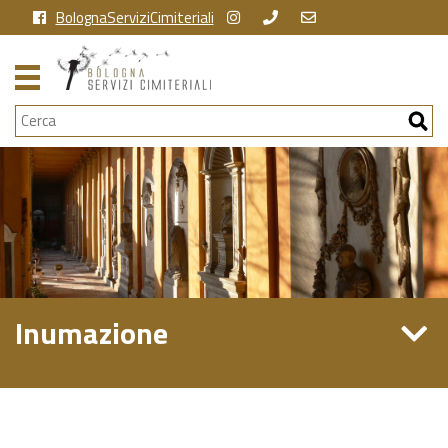
BolognaServiziCimiteriali
Cerca
Inumazione