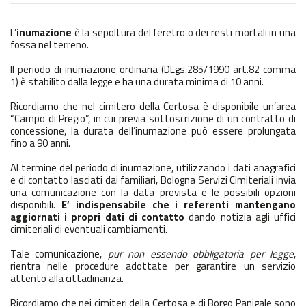
L’
inumazione
è la sepoltura del feretro o dei resti mortali in una
fossa nel terreno.
Il periodo di inumazione ordinaria (DLgs.285/1990 art.82 comma
1) è stabilito dalla legge e ha una durata minima di 10 anni.
Ricordiamo che nel cimitero della Certosa è disponibile un’area
“Campo di Pregio”, in cui previa sottoscrizione di un contratto di
concessione, la durata dell’inumazione può essere prolungata
fino a 90 anni.
Al termine del periodo di inumazione, utilizzando i dati anagrafici
e di contatto lasciati dai familiari, Bologna Servizi Cimiteriali invia
una comunicazione con la data prevista e le possibili opzioni
disponibili.
E’ indispensabile che i referenti mantengano
aggiornati i propri dati di contatto
dando notizia agli uffici
cimiteriali di eventuali cambiamenti.
Tale comunicazione,
pur non essendo obbligatoria per legge
,
rientra nelle procedure adottate per garantire un servizio
attento alla cittadinanza.
Ricordiamo che nei cimiteri della Certosa e di Borgo Panigale sono