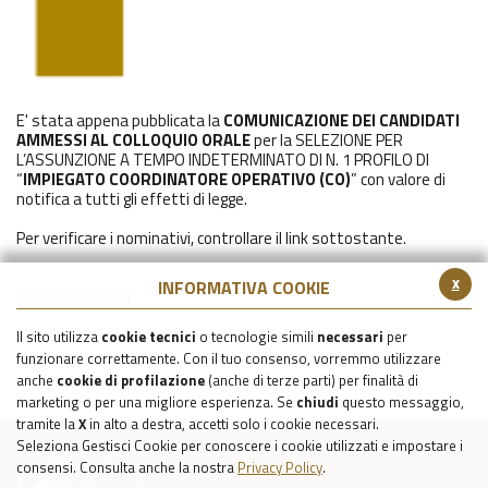
E' stata appena pubblicata la
COMUNICAZIONE DEI CANDIDATI
AMMESSI AL COLLOQUIO ORALE
per la SELEZIONE PER
L’ASSUNZIONE A TEMPO INDETERMINATO DI N. 1 PROFILO DI
“
IMPIEGATO COORDINATORE OPERATIVO (CO)
” con valore di
notifica a tutti gli effetti di legge.
Per verificare i nominativi, controllare il link sottostante.
x
INFORMATIVA COOKIE
Concorsi e Avvisi
Il sito utilizza
cookie tecnici
o tecnologie simili
necessari
per
funzionare correttamente. Con il tuo consenso, vorremmo utilizzare
anche
cookie di profilazione
(anche di terze parti) per finalità di
marketing o per una migliore esperienza. Se
chiudi
questo messaggio,
tramite la
X
in alto a destra, accetti solo i cookie necessari.
Seleziona Gestisci Cookie per conoscere i cookie utilizzati e impostare i
consensi. Consulta anche la nostra
Privacy Policy
.