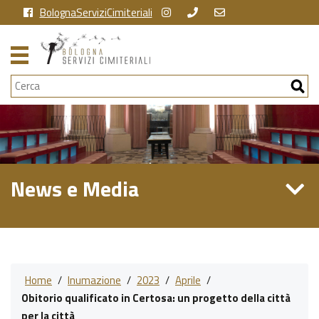
BolognaServiziCimiteriali
Cerca
News e Media
Home
/
Inumazione
/
2023
/
Aprile
/
Obitorio qualificato in Certosa: un progetto della città
per la città