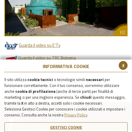
Guarda il video su E'Tv
Guarda il video su TRC Bologna
x
INFORMATIVA COOKIE
Guarda il video su TeleRomagna
Il sito utilizza
cookie tecnici
o tecnologie simili
necessari
per
funzionare correttamente. Con il tuo consenso, vorremmo utilizzare
anche
cookie di profilazione
(anche di terze parti) per finalità di
marketing o per una migliore esperienza. Se
chiudi
questo messaggio,
tramite la
X
in alto a destra, accetti solo i cookie necessari.
Seleziona Gestisci Cookie per conoscere i cookie utilizzati e impostare i
consensi. Consulta anche la nostra
Privacy Policy
.
GESTISCI COOKIE