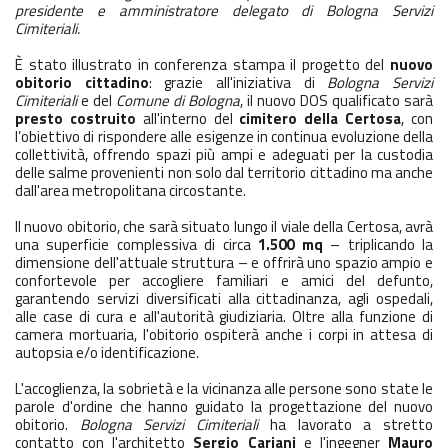
presidente e amministratore delegato di Bologna Servizi
Cimiteriali.
È stato illustrato in conferenza stampa il progetto del
nuovo
obitorio cittadino
: grazie all'iniziativa di
Bologna Servizi
Cimiteriali
e del
Comune di Bologna
, il nuovo DOS qualificato sarà
presto costruito
all'interno del
cimitero della Certosa
, con
l’obiettivo di rispondere alle esigenze in continua evoluzione della
collettività, offrendo spazi più ampi e adeguati per la custodia
delle salme provenienti non solo dal territorio cittadino ma anche
dall'area metropolitana circostante.
Il nuovo obitorio, che sarà situato lungo il viale della Certosa, avrà
una superficie complessiva di circa
1.500 mq
– triplicando la
dimensione dell'attuale struttura – e offrirà uno spazio ampio e
confortevole per accogliere familiari e amici del defunto,
garantendo servizi diversificati alla cittadinanza, agli ospedali,
alle case di cura e all'autorità giudiziaria. Oltre alla funzione di
camera mortuaria, l'obitorio ospiterà anche i corpi in attesa di
autopsia e/o identificazione.
L'accoglienza, la sobrietà e la vicinanza alle persone sono state le
parole d'ordine che hanno guidato la progettazione del nuovo
obitorio.
Bologna Servizi Cimiteriali
ha lavorato a stretto
contatto con l'architetto
Sergio Cariani
e l'ingegner
Mauro