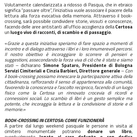
Volutamente calendarizzata a ridosso di Pasqua, che in ebraico
significa “passare oltre”, l’iniziativa vuole associare il piacere della
lettura alla forza evocativa della memoria. Attraverso il book-
crossing, sarà possibile condividere storie, vissuti e conoscenze,
facendo delle aree antistanti all’ufficio accoglienza della
Certosa
un
luogo vivo di racconti, di scambio e di passaggio
.
«
Grazie a questa iniziativa speriamo di fare spazio a momenti di
incontro e di dialogo attraverso i libri e i loro innumerevoli percorsi.
Il nostro obiettivo è incoraggiare lo scorrere di pensieri e
suggestioni, assecondando la forza viva di ciò che è stato e siamo
stati
– dichiarano
Simone Spataro, Presidente di Bologna
Servizi Cimiteriali e Cinzia Barbieri, Direttore generale
–
Con
il book-crossing possiamo innescare la partecipazione attiva della
cittadinanza, rafforzando il senso di appartenenza alla comunità,
favorendo la conoscenza e l’ascolto reciproco, facendo di un luogo
fisico come la Certosa un rinnovato crocevia di ricordi e
connessioni sociali. Lo scambio di libri è un gesto semplice ma
potente, che incoraggia la lettura e la condivisione di storie e di
memorie.
»
BOOK-CROSSING IN CERTOSA: COME FUNZIONERÀ
A partire dal lungo weekend pasquale le persone in visita al
cimitero monumentale potranno
donare un libro
,
eventualmente
legato al caro defunto e con dedica