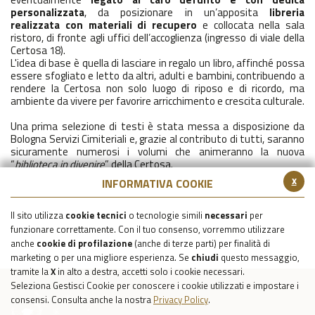
personalizzata
, da posizionare in un’apposita
libreria
realizzata con materiali di recupero
e collocata nella sala
ristoro, di fronte agli uffici dell’accoglienza (ingresso di viale della
Certosa 18).
L'idea di base è quella di lasciare in regalo un libro, affinché possa
essere sfogliato e letto da altri, adulti e bambini, contribuendo a
rendere la Certosa non solo luogo di riposo e di ricordo, ma
ambiente da vivere per favorire arricchimento e crescita culturale.
Una prima selezione di testi è stata messa a disposizione da
Bologna Servizi Cimiteriali e, grazie al contributo di tutti, saranno
sicuramente numerosi i volumi che animeranno la nuova
“
biblioteca in divenire
” della Certosa.
x
INFORMATIVA COOKIE
Il sito utilizza
cookie tecnici
o tecnologie simili
necessari
per
funzionare correttamente. Con il tuo consenso, vorremmo utilizzare
anche
cookie di profilazione
(anche di terze parti) per finalità di
marketing o per una migliore esperienza. Se
chiudi
questo messaggio,
tramite la
X
in alto a destra, accetti solo i cookie necessari.
Seleziona Gestisci Cookie per conoscere i cookie utilizzati e impostare i
consensi. Consulta anche la nostra
Privacy Policy
.