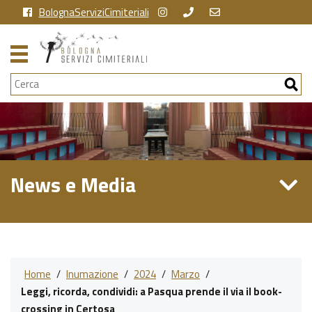
BolognaServiziCimiteriali
Cerca
News e Media
Home
/
Inumazione
/
2024
/
Marzo
/
Leggi, ricorda, condividi: a Pasqua prende il via il book-
crossing in Certosa