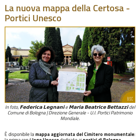
La nuova mappa della Certosa -
Portici Unesco
In foto, 𝗙𝗲𝗱𝗲𝗿𝗶𝗰𝗮 𝗟𝗲𝗴𝗻𝗮𝗻𝗶 e 𝗠𝗮𝗿𝗶𝗮 𝗕𝗲𝗮𝘁𝗿𝗶𝗰𝗲 𝗕𝗲𝘁𝘁𝗮𝘇𝘇𝗶 del
Comune di Bologna | Direzione Generale - U.I. Portici Patrimonio
Mondiale.
È disponibile la
mappa aggiornata del Cimitero monumentale
:
la prima con il
logo Unesco
dedicato ai
portici di Bologna
.