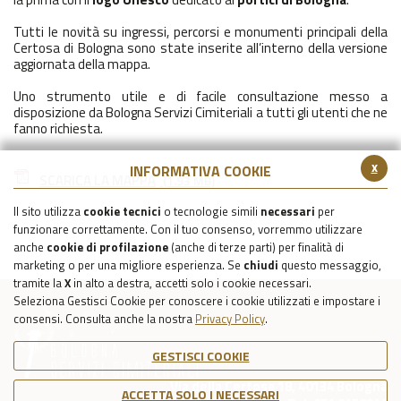
Tutti le novità su ingressi, percorsi e monumenti principali della
Certosa di Bologna sono state inserite all’interno della versione
aggiornata della mappa.
Uno strumento utile e di facile consultazione messo a
disposizione da Bologna Servizi Cimiteriali a tutti gli utenti che ne
fanno richiesta.
x
INFORMATIVA COOKIE
SCARICA LA MAPPA
(1.93 MB)
Il sito utilizza
cookie tecnici
o tecnologie simili
necessari
per
funzionare correttamente. Con il tuo consenso, vorremmo utilizzare
anche
cookie di profilazione
(anche di terze parti) per finalità di
marketing o per una migliore esperienza. Se
chiudi
questo messaggio,
tramite la
X
in alto a destra, accetti solo i cookie necessari.
Seleziona Gestisci Cookie per conoscere i cookie utilizzati e impostare i
consensi. Consulta anche la nostra
Privacy Policy
.
GESTISCI COOKIE
Via della Certosa 18, 40134 Bologna
ACCETTA SOLO I NECESSARI