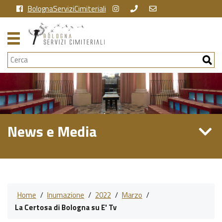
BolognaServiziCimiteriali
Cerca
News e Media
Home
/
Inumazione
/
2022
/
Marzo
/
La Certosa di Bologna su E' Tv