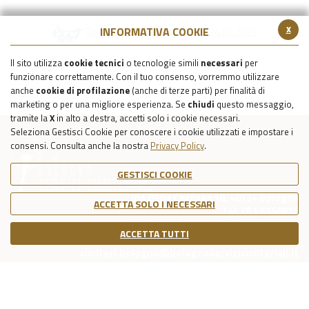
x
INFORMATIVA COOKIE
Dedalus - Trasmissione del 24.03.2022
Il sito utilizza
cookie tecnici
o tecnologie simili
necessari
per
funzionare correttamente. Con il tuo consenso, vorremmo utilizzare
anche
cookie di profilazione
(anche di terze parti) per finalità di
marketing o per una migliore esperienza. Se
chiudi
questo messaggio,
tramite la
X
in alto a destra, accetti solo i cookie necessari.
Seleziona Gestisci Cookie per conoscere i cookie utilizzati e impostare i
consensi. Consulta anche la nostra
Privacy Policy
.
GESTISCI COOKIE
Via della Certosa 18, 40134 Bologna
ACCETTA SOLO I NECESSARI
Tel. 051 6150811
C.F./P.IVA Reg. Imp. BO 03079781203
ACCETTA TUTTI
Capitale Sociale Int. Vers. €39.215,69
cimiteri.bologna@bolognaservizicimiteriali.it