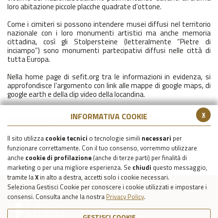
loro abitazione piccole placche quadrate d’ottone.
Come i cimiteri si possono intendere musei diffusi nel territorio
nazionale con i loro monumenti artistici ma anche memoria
cittadina, così gli Stolpersteine (letteralmente “Pietre di
inciampo”) sono monumenti partecipativi diffusi nelle città di
tutta Europa.
Nella
home
page di sefit.org tra le informazioni in evidenza, si
approfondisce l’argomento con link alle mappe di google maps, di
google earth e della clip video della locandina.
x
INFORMATIVA COOKIE
LINK ALLA PRESENTAZIONE VIDEO DEL PROGETTO
Il sito utilizza
cookie tecnici
o tecnologie simili
necessari
per
funzionare correttamente. Con il tuo consenso, vorremmo utilizzare
anche
cookie di profilazione
(anche di terze parti) per finalità di
marketing o per una migliore esperienza. Se
chiudi
questo messaggio,
tramite la
X
in alto a destra, accetti solo i cookie necessari.
Seleziona Gestisci Cookie per conoscere i cookie utilizzati e impostare i
consensi. Consulta anche la nostra
Privacy Policy
.
GESTISCI COOKIE