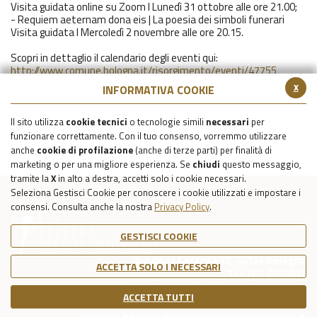
Visita guidata online su Zoom I Lunedì 31 ottobre alle ore 21.00;
- Requiem aeternam dona eis | La poesia dei simboli funerari
Visita guidata I Mercoledì 2 novembre alle ore 20.15.
Scopri in dettaglio il calendario degli eventi qui:
http://www.comune.bologna.it/risorgimento/eventi/47755
x
INFORMATIVA COOKIE
Il sito utilizza
cookie tecnici
o tecnologie simili
necessari
per
funzionare correttamente. Con il tuo consenso, vorremmo utilizzare
anche
cookie di profilazione
(anche di terze parti) per finalità di
marketing o per una migliore esperienza. Se
chiudi
questo messaggio,
tramite la
X
in alto a destra, accetti solo i cookie necessari.
Seleziona Gestisci Cookie per conoscere i cookie utilizzati e impostare i
consensi. Consulta anche la nostra
Privacy Policy
.
GESTISCI COOKIE
Via della Certosa 18, 40134 Bologna
ACCETTA SOLO I NECESSARI
Tel. 051 6150811
C.F./P.IVA Reg. Imp. BO 03079781203
ACCETTA TUTTI
Capitale Sociale Int. Vers. €39.215,69
cimiteri.bologna@bolognaservizicimiteriali.it